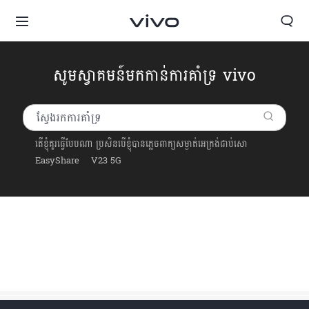
សូមស្វាគមន៍មកកាន់ការគាំទ្រ vivo
តើខ្ញុំគួរធ្វើបែបណា ប្រសិនបើខ្ញុំបានភ្លេចពាក្យសម្ងាត់អេក្រង់ជាប់សោ
EasyShare
V23 5G