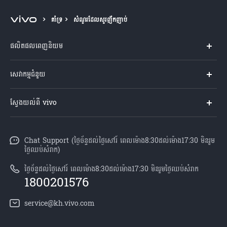
Cambodia | ជ្រើសរើសប្រទេស/តំបន់
គាំទ្រ
សំណួរដែលសួរញឹកញាប់
ផលិតផលពេញនិយម
Y04s
សេវាកម្មជំនួយ
V60 Lite
សំណួរសួរច្រើនបំផុត
ស្វែងយល់ពី vivo
V60 5G
មជ្ឈមណ្ឌល​សេវាកម្ម
អំពី vivo
Y21d
Funtouch OS
Chat Support (ថ្ងៃច័ន្ទដល់ថ្ងៃសៅរ៍ ពេលម៉ោង8:30ដល់ម៉ោង17:30 មិនរួម
ព័ត៌មាន
V50 Lite
ថ្ងៃឈប់សំរាក)
ការផ្ទៀងផ្ទាត់ IMEI
អាជីពនៅ vivo
បណ្តាហាងលក់
ថ្ងៃច័ន្ទដល់ថ្ងៃសៅរ៍ ពេលម៉ោង8:30ដល់ម៉ោង17:30 មិនរួមថ្ងៃឈប់សំរាក
ពិនិត្យតម្លៃគ្រឿងបន្លាស់
1800201576
សេចក្តីជូនដំណឹងផ្លូវច្បាប់
គ្រប់ម៉ូឌែល
សេវាកម្មជួសជុលដោយដឹកយកទៅជូន
service@kh.vivo.com
អំពី​ពួក​យើង
ដំឡើងប្រព័ន្ធប្រតិបត្តិការ
មជ្ឈមណ្ឌលឯកជនភាព vivo