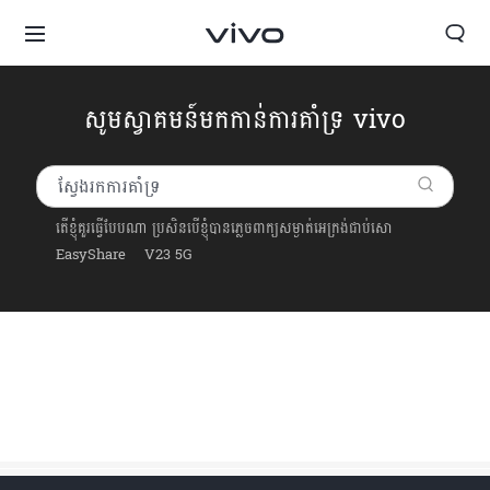
សូមស្វាគមន៍មកកាន់ការគាំទ្រ vivo
តើខ្ញុំគួរធ្វើបែបណា ប្រសិនបើខ្ញុំបានភ្លេចពាក្យសម្ងាត់អេក្រង់ជាប់សោ
EasyShare
V23 5G