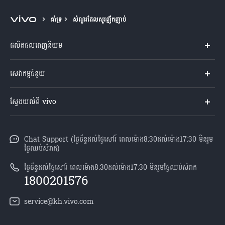
Cambodia | ជ្រើសរើសប្រទេស/តំបន់
គាំទ្រ
សំណួរដែលសួរញឹកញាប់
ផលិតផលពេញនិយម
Y04s
សេវាកម្មជំនួយ
V60 Lite
សំណួរសួរច្រើនបំផុត
ស្វែងយល់ពី vivo
V60 5G
មជ្ឈមណ្ឌល​សេវាកម្ម
អំពី vivo
Y21d
Funtouch OS
Chat Support (ថ្ងៃច័ន្ទដល់ថ្ងៃសៅរ៍ ពេលម៉ោង8:30ដល់ម៉ោង17:30 មិនរួម
ព័ត៌មាន
V50 Lite
ថ្ងៃឈប់សំរាក)
ការផ្ទៀងផ្ទាត់ IMEI
អាជីពនៅ vivo
បណ្តាហាងលក់
ថ្ងៃច័ន្ទដល់ថ្ងៃសៅរ៍ ពេលម៉ោង8:30ដល់ម៉ោង17:30 មិនរួមថ្ងៃឈប់សំរាក
ពិនិត្យតម្លៃគ្រឿងបន្លាស់
1800201576
សេចក្តីជូនដំណឹងផ្លូវច្បាប់
គ្រប់ម៉ូឌែល
សេវាកម្មជួសជុលដោយដឹកយកទៅជូន
service@kh.vivo.com
អំពី​ពួក​យើង
ដំឡើងប្រព័ន្ធប្រតិបត្តិការ
មជ្ឈមណ្ឌលឯកជនភាព vivo