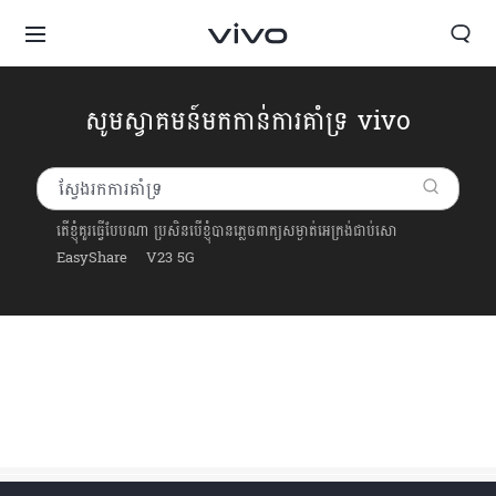
សូមស្វាគមន៍មកកាន់ការគាំទ្រ vivo
តើខ្ញុំគួរធ្វើបែបណា ប្រសិនបើខ្ញុំបានភ្លេចពាក្យសម្ងាត់អេក្រង់ជាប់សោ
EasyShare
V23 5G