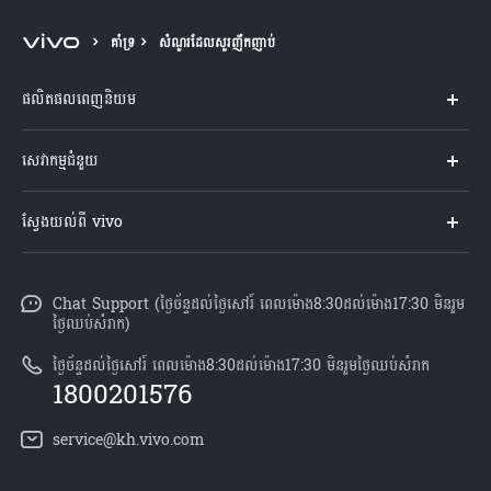
Cambodia | ជ្រើសរើសប្រទេស/តំបន់
គាំទ្រ
សំណួរដែលសួរញឹកញាប់
ផលិតផលពេញនិយម
Y04s
សេវាកម្មជំនួយ
V60 Lite
សំណួរសួរច្រើនបំផុត
ស្វែងយល់ពី vivo
V60 5G
មជ្ឈមណ្ឌល​សេវាកម្ម
អំពី vivo
Y21d
Funtouch OS
Chat Support (ថ្ងៃច័ន្ទដល់ថ្ងៃសៅរ៍ ពេលម៉ោង8:30ដល់ម៉ោង17:30 មិនរួម
ព័ត៌មាន
V50 Lite
ថ្ងៃឈប់សំរាក)
ការផ្ទៀងផ្ទាត់ IMEI
អាជីពនៅ vivo
បណ្តាហាងលក់
ថ្ងៃច័ន្ទដល់ថ្ងៃសៅរ៍ ពេលម៉ោង8:30ដល់ម៉ោង17:30 មិនរួមថ្ងៃឈប់សំរាក
ពិនិត្យតម្លៃគ្រឿងបន្លាស់
1800201576
សេចក្តីជូនដំណឹងផ្លូវច្បាប់
គ្រប់ម៉ូឌែល
សេវាកម្មជួសជុលដោយដឹកយកទៅជូន
service@kh.vivo.com
អំពី​ពួក​យើង
ដំឡើងប្រព័ន្ធប្រតិបត្តិការ
មជ្ឈមណ្ឌលឯកជនភាព vivo