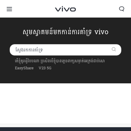
សូមស្វាគមន៍មកកាន់ការគាំទ្រ vivo
តើខ្ញុំគួរធ្វើបែបណា ប្រសិនបើខ្ញុំបានភ្លេចពាក្យសម្ងាត់អេក្រង់ជាប់សោ
EasyShare
V23 5G