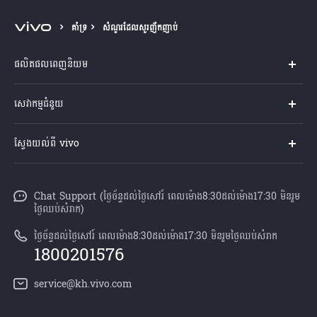
Cambodia | ជ្រើសរើសប្រទេស/តំបន់
គាំទ្រ
សំណួរដែលសួរញឹកញាប់
ផលិតផលពេញនិយម
Y04s
សេវាកម្មជំនួយ
V60 Lite
សំណួរសួរច្រើនបំផុត
ស្វែងយល់ពី vivo
V60 5G
មជ្ឈមណ្ឌល​សេវាកម្ម
អំពី vivo
Y21d
Funtouch OS
Chat Support (ថ្ងៃច័ន្ទដល់ថ្ងៃសៅរ៍ ពេលម៉ោង8:30ដល់ម៉ោង17:30 មិនរួម
ព័ត៌មាន
V50 Lite
ថ្ងៃឈប់សំរាក)
ការផ្ទៀងផ្ទាត់ IMEI
អាជីពនៅ vivo
បណ្តាហាងលក់
ថ្ងៃច័ន្ទដល់ថ្ងៃសៅរ៍ ពេលម៉ោង8:30ដល់ម៉ោង17:30 មិនរួមថ្ងៃឈប់សំរាក
ពិនិត្យតម្លៃគ្រឿងបន្លាស់
1800201576
សេចក្តីជូនដំណឹងផ្លូវច្បាប់
គ្រប់ម៉ូឌែល
សេវាកម្មជួសជុលដោយដឹកយកទៅជូន
service@kh.vivo.com
អំពី​ពួក​យើង
ដំឡើងប្រព័ន្ធប្រតិបត្តិការ
មជ្ឈមណ្ឌលឯកជនភាព vivo