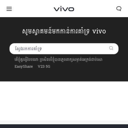
សូមស្វាគមន៍មកកាន់ការគាំទ្រ vivo
តើខ្ញុំគួរធ្វើបែបណា ប្រសិនបើខ្ញុំបានភ្លេចពាក្យសម្ងាត់អេក្រង់ជាប់សោ
EasyShare
V23 5G