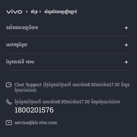
Cambodia | ជ្រើសរើសប្រទេស/តំបន់
គាំទ្រ
សំណួរដែលសួរញឹកញាប់
ផលិតផលពេញនិយម
Y04s
សេវាកម្មជំនួយ
V60 Lite
សំណួរសួរច្រើនបំផុត
ស្វែងយល់ពី vivo
V60 5G
មជ្ឈមណ្ឌល​សេវាកម្ម
អំពី vivo
Y21d
Funtouch OS
Chat Support (ថ្ងៃច័ន្ទដល់ថ្ងៃសៅរ៍ ពេលម៉ោង8:30ដល់ម៉ោង17:30 មិនរួម
ព័ត៌មាន
V50 Lite
ថ្ងៃឈប់សំរាក)
ការផ្ទៀងផ្ទាត់ IMEI
អាជីពនៅ vivo
បណ្តាហាងលក់
ថ្ងៃច័ន្ទដល់ថ្ងៃសៅរ៍ ពេលម៉ោង8:30ដល់ម៉ោង17:30 មិនរួមថ្ងៃឈប់សំរាក
ពិនិត្យតម្លៃគ្រឿងបន្លាស់
1800201576
សេចក្តីជូនដំណឹងផ្លូវច្បាប់
គ្រប់ម៉ូឌែល
សេវាកម្មជួសជុលដោយដឹកយកទៅជូន
service@kh.vivo.com
អំពី​ពួក​យើង
ដំឡើងប្រព័ន្ធប្រតិបត្តិការ
មជ្ឈមណ្ឌលឯកជនភាព vivo