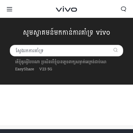
សូមស្វាគមន៍មកកាន់ការគាំទ្រ vivo
តើខ្ញុំគួរធ្វើបែបណា ប្រសិនបើខ្ញុំបានភ្លេចពាក្យសម្ងាត់អេក្រង់ជាប់សោ
EasyShare
V23 5G