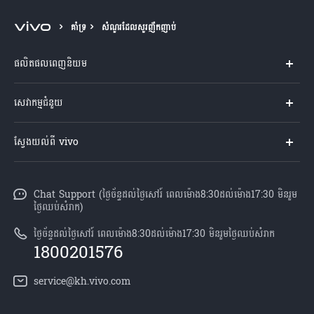
Cambodia | ជ្រើសរើសប្រទេស/តំបន់
គាំទ្រ
សំណួរដែលសួរញឹកញាប់
ផលិតផលពេញនិយម
Y04s
សេវាកម្មជំនួយ
V60 Lite
សំណួរសួរច្រើនបំផុត
ស្វែងយល់ពី vivo
V60 5G
មជ្ឈមណ្ឌល​សេវាកម្ម
អំពី vivo
Y21d
Funtouch OS
Chat Support (ថ្ងៃច័ន្ទដល់ថ្ងៃសៅរ៍ ពេលម៉ោង8:30ដល់ម៉ោង17:30 មិនរួម
ព័ត៌មាន
V50 Lite
ថ្ងៃឈប់សំរាក)
ការផ្ទៀងផ្ទាត់ IMEI
អាជីពនៅ vivo
បណ្តាហាងលក់
ថ្ងៃច័ន្ទដល់ថ្ងៃសៅរ៍ ពេលម៉ោង8:30ដល់ម៉ោង17:30 មិនរួមថ្ងៃឈប់សំរាក
ពិនិត្យតម្លៃគ្រឿងបន្លាស់
1800201576
សេចក្តីជូនដំណឹងផ្លូវច្បាប់
គ្រប់ម៉ូឌែល
សេវាកម្មជួសជុលដោយដឹកយកទៅជូន
service@kh.vivo.com
អំពី​ពួក​យើង
ដំឡើងប្រព័ន្ធប្រតិបត្តិការ
មជ្ឈមណ្ឌលឯកជនភាព vivo