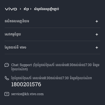
Cambodia | ជ្រើសរើសប្រទេស/តំបន់
គាំទ្រ
សំណួរដែលសួរញឹកញាប់
ផលិតផលពេញនិយម
Y04s
សេវាកម្មជំនួយ
V60 Lite
សំណួរសួរច្រើនបំផុត
ស្វែងយល់ពី vivo
V60 5G
មជ្ឈមណ្ឌល​សេវាកម្ម
អំពី vivo
Y21d
Funtouch OS
Chat Support (ថ្ងៃច័ន្ទដល់ថ្ងៃសៅរ៍ ពេលម៉ោង8:30ដល់ម៉ោង17:30 មិនរួម
ព័ត៌មាន
V50 Lite
ថ្ងៃឈប់សំរាក)
ការផ្ទៀងផ្ទាត់ IMEI
អាជីពនៅ vivo
បណ្តាហាងលក់
ថ្ងៃច័ន្ទដល់ថ្ងៃសៅរ៍ ពេលម៉ោង8:30ដល់ម៉ោង17:30 មិនរួមថ្ងៃឈប់សំរាក
ពិនិត្យតម្លៃគ្រឿងបន្លាស់
1800201576
សេចក្តីជូនដំណឹងផ្លូវច្បាប់
គ្រប់ម៉ូឌែល
សេវាកម្មជួសជុលដោយដឹកយកទៅជូន
service@kh.vivo.com
អំពី​ពួក​យើង
ដំឡើងប្រព័ន្ធប្រតិបត្តិការ
មជ្ឈមណ្ឌលឯកជនភាព vivo