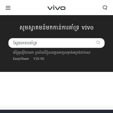
សូមស្វាគមន៍មកកាន់ការគាំទ្រ vivo
តើខ្ញុំគួរធ្វើបែបណា ប្រសិនបើខ្ញុំបានភ្លេចពាក្យសម្ងាត់អេក្រង់ជាប់សោ
EasyShare
V23 5G