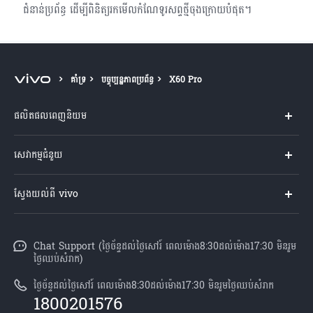
ជំនាន់ប្រព័ន្ធ ដើម្បីពិនិត្យរកមើលកំណែទូរសព្ទថ្មីចុង​ក្រោយបំផុត។
គាំទ្រ
បច្ចុប្បន្នភាពប្រព័ន្ធ
X60 Pro
ផលិតផលពេញនិយម
Y04s
សេវាកម្មជំនួយ
V60 Lite
សំណួរសួរច្រើនបំផុត
ស្វែងយល់ពី vivo
V60 5G
មជ្ឈមណ្ឌល​សេវាកម្ម
អំពី vivo
Y21d
Funtouch OS
Chat Support (ថ្ងៃច័ន្ទដល់ថ្ងៃសៅរ៍ ពេលម៉ោង8:30ដល់ម៉ោង17:30 មិនរួម
ព័ត៌មាន
V50 Lite
ថ្ងៃឈប់សំរាក)
ការផ្ទៀងផ្ទាត់ IMEI
អាជីពនៅ vivo
បណ្តាហាងលក់
ថ្ងៃច័ន្ទដល់ថ្ងៃសៅរ៍ ពេលម៉ោង8:30ដល់ម៉ោង17:30 មិនរួមថ្ងៃឈប់សំរាក
ពិនិត្យតម្លៃគ្រឿងបន្លាស់
1800201576
សេចក្តីជូនដំណឹងផ្លូវច្បាប់