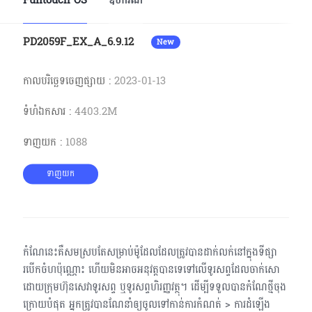
Funtouch OS
ឧបករណ៍
Cambodia | ជ្រើសរើសប្រទេស/តំបន់
PD2059F_EX_A_6.9.12
New
កាលបរិច្ឆេទចេញផ្សាយ
:
2023-01-13
ទំហំ​ឯកសារ
:
4403.2M
ទាញយក
:
1088
ទាញយក
កំណែនេះគឺសមស្របតែសម្រាប់ម៉ូដែលដែលត្រូវបានដាក់លក់នៅក្នុងទីផ្សា
របើកចំហប៉ុណ្ណោះ ហើយមិនអាចអនុវត្តបានទេទៅលើទូរសព្ទដែលចាក់សោ
ដោយ​ក្រុម​ហ៊ុនសេវាទូរសព្ទ ឬទូរសព្ទហិរញ្ញវត្ថុ។ ដើម្បីទទួលបានកំណែថ្មីចុង
ក្រោយបំផុត អ្នកត្រូវបានណែនាំឲ្យចូលទៅកាន់​ការ​កំណត់ > ការដំឡើង