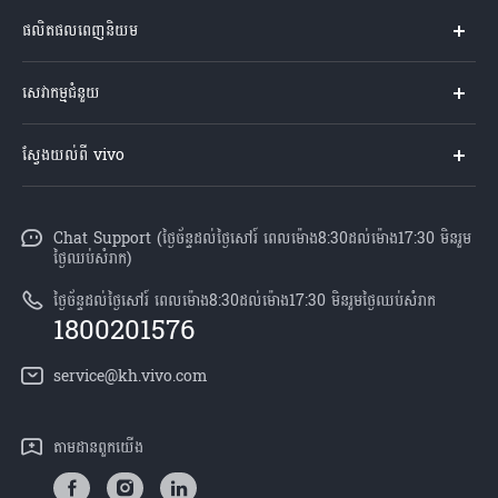
ផលិតផលពេញនិយម
Y04s
សេវាកម្មជំនួយ
V60 Lite
សំណួរសួរច្រើនបំផុត
ស្វែងយល់ពី vivo
V60 5G
មជ្ឈមណ្ឌល​សេវាកម្ម
អំពី vivo
Y21d
Funtouch OS
Chat Support (ថ្ងៃច័ន្ទដល់ថ្ងៃសៅរ៍ ពេលម៉ោង8:30ដល់ម៉ោង17:30 មិនរួម
ព័ត៌មាន
V50 Lite
ថ្ងៃឈប់សំរាក)
ការផ្ទៀងផ្ទាត់ IMEI
អាជីពនៅ vivo
បណ្តាហាងលក់
ថ្ងៃច័ន្ទដល់ថ្ងៃសៅរ៍ ពេលម៉ោង8:30ដល់ម៉ោង17:30 មិនរួមថ្ងៃឈប់សំរាក
ពិនិត្យតម្លៃគ្រឿងបន្លាស់
1800201576
សេចក្តីជូនដំណឹងផ្លូវច្បាប់
គ្រប់ម៉ូឌែល
សេវាកម្មជួសជុលដោយដឹកយកទៅជូន
service@kh.vivo.com
អំពី​ពួក​យើង
ដំឡើងប្រព័ន្ធប្រតិបត្តិការ
មជ្ឈមណ្ឌលឯកជនភាព vivo
តាម​ដានពួក​យើង
លក្ខខណ្ឌលើការធានា
និរន្តរភាព