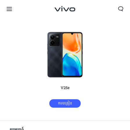
V25e
ការបង្រៀន