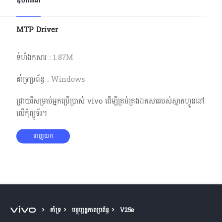
ឧបករណ៍
Cambodia | ជ្រើសរើសប្រទេស/តំបន់
MTP Driver
ទំហំ​ឯកសារ
:
1.87M
គាំទ្រប្រព័ន្ធ
:
Windows
ដ្រាយវឺសម្រាប់អ្នកប្រើប្រាស់ vivo ដើម្បីគ្រប់គ្រងឯកសាររបស់ស្មាតហ្វូននៅ
លើកុំព្យូទ័រ។
ទាញយក
គាំទ្រ
បច្ចុប្បន្នភាពប្រព័ន្ធ
V25e