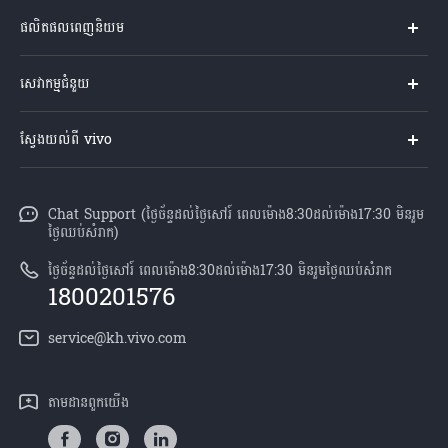
ផលិតផលពេញនិយម
Y04s
សេវាកម្មជំនួយ
V60 Lite
សំណួរសួរច្រើនបំផុត
ស្វែងយល់ពី vivo
V60 5G
មជ្ឈមណ្ឌល​សេវាកម្ម
អំពី vivo
Y21d
Funtouch OS
Chat Support (ថ្ងៃច័ន្ទដល់ថ្ងៃសៅរ៍ ពេលម៉ោង8:30ដល់ម៉ោង17:30 មិនរួម
ព័ត៌មាន
V50 Lite
ថ្ងៃឈប់សំរាក)
ការផ្ទៀងផ្ទាត់ IMEI
អាជីពនៅ vivo
បណ្តាហាងលក់
ថ្ងៃច័ន្ទដល់ថ្ងៃសៅរ៍ ពេលម៉ោង8:30ដល់ម៉ោង17:30 មិនរួមថ្ងៃឈប់សំរាក
ពិនិត្យតម្លៃគ្រឿងបន្លាស់
1800201576
សេចក្តីជូនដំណឹងផ្លូវច្បាប់
គ្រប់ម៉ូឌែល
សេវាកម្មជួសជុលដោយដឹកយកទៅជូន
service@kh.vivo.com
អំពី​ពួក​យើង
ដំឡើងប្រព័ន្ធប្រតិបត្តិការ
មជ្ឈមណ្ឌលឯកជនភាព vivo
តាម​ដានពួក​យើង
លក្ខខណ្ឌលើការធានា
និរន្តរភាព