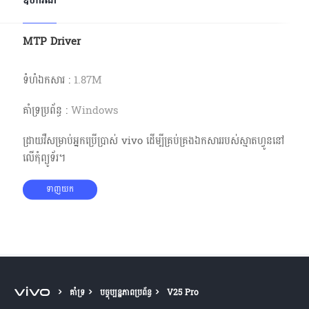
ឧបករណ៍
Cambodia | ជ្រើសរើសប្រទេស/តំបន់
MTP Driver
ទំហំ​ឯកសារ
:
1.87M
គាំទ្រប្រព័ន្ធ
:
Windows
ដ្រាយវឺសម្រាប់អ្នកប្រើប្រាស់ vivo ដើម្បីគ្រប់គ្រងឯកសាររបស់ស្មាតហ្វូននៅ
លើកុំព្យូទ័រ។
ទាញយក
គាំទ្រ
បច្ចុប្បន្នភាពប្រព័ន្ធ
V25 Pro