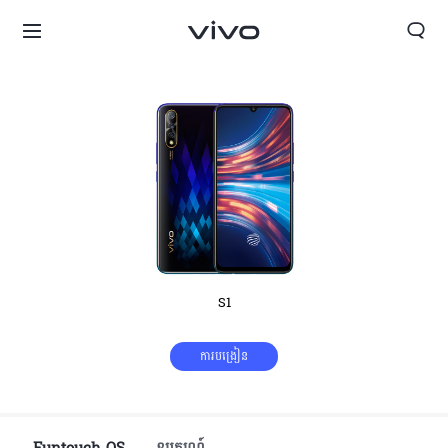
S1
ការបង្រៀន