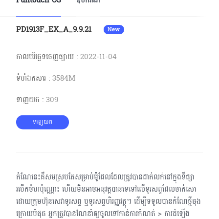
Funtouch OS
ឧបករណ៍
Cambodia | ជ្រើសរើសប្រទេស/តំបន់
PD1913F_EX_A_9.9.21
New
កាលបរិច្ឆេទចេញផ្សាយ
:
2022-11-04
ទំហំ​ឯកសារ
:
3584M
ទាញយក
:
309
ទាញយក
កំណែនេះគឺសមស្របតែសម្រាប់ម៉ូដែលដែលត្រូវបានដាក់លក់នៅក្នុងទីផ្សា
របើកចំហប៉ុណ្ណោះ ហើយមិនអាចអនុវត្តបានទេទៅលើទូរសព្ទដែលចាក់សោ
ដោយ​ក្រុម​ហ៊ុនសេវាទូរសព្ទ ឬទូរសព្ទហិរញ្ញវត្ថុ។ ដើម្បីទទួលបានកំណែថ្មីចុង
ក្រោយបំផុត អ្នកត្រូវបានណែនាំឲ្យចូលទៅកាន់​ការ​កំណត់ > ការដំឡើង