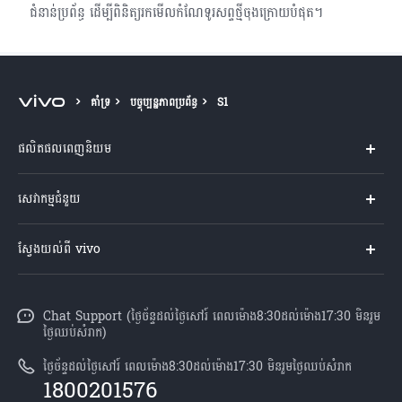
ជំនាន់ប្រព័ន្ធ ដើម្បីពិនិត្យរកមើលកំណែទូរសព្ទថ្មីចុង​ក្រោយបំផុត។
គាំទ្រ
បច្ចុប្បន្នភាពប្រព័ន្ធ
S1
ផលិតផលពេញនិយម
Y04s
សេវាកម្មជំនួយ
V60 Lite
សំណួរសួរច្រើនបំផុត
ស្វែងយល់ពី vivo
V60 5G
មជ្ឈមណ្ឌល​សេវាកម្ម
អំពី vivo
Y21d
Funtouch OS
Chat Support (ថ្ងៃច័ន្ទដល់ថ្ងៃសៅរ៍ ពេលម៉ោង8:30ដល់ម៉ោង17:30 មិនរួម
ព័ត៌មាន
V50 Lite
ថ្ងៃឈប់សំរាក)
ការផ្ទៀងផ្ទាត់ IMEI
អាជីពនៅ vivo
បណ្តាហាងលក់
ថ្ងៃច័ន្ទដល់ថ្ងៃសៅរ៍ ពេលម៉ោង8:30ដល់ម៉ោង17:30 មិនរួមថ្ងៃឈប់សំរាក
ពិនិត្យតម្លៃគ្រឿងបន្លាស់
1800201576
សេចក្តីជូនដំណឹងផ្លូវច្បាប់