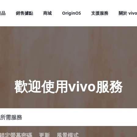
產品
銷售據點
商城
OriginOS
支援服務
關於 viv
歡迎使用vivo服務
X300 Pro
X300
新品
新品
鎖定螢幕密碼
更新
風景模式