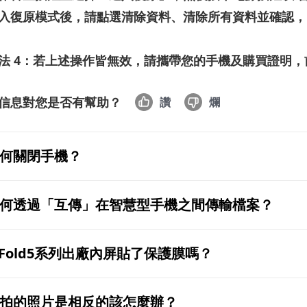
入復原模式後，請點選
清除資料
、
清除所有資料
並確認，
法
4
：若上述操作皆無效，請攜帶您的手機及購買證明，
信息對您是否有幫助？
讚
爛
何關閉手機？
何透過「互傳」在智慧型手機之間傳輸檔案？
 Fold5系列出廠內屏貼了保護膜嗎？
拍的照片是相反的該怎麼辦？