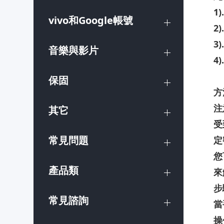
1)
vivo和Google帳號
2).
3).
音樂與影片
4).
保固
方
注
其它
受
常見問題
定
您
產品類
來
步
常見諮詢
當
操