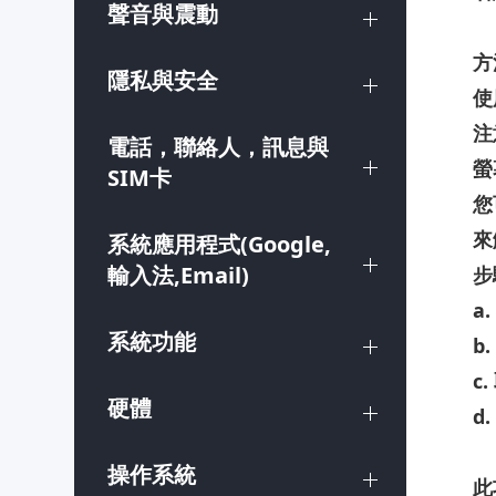
聲音與震動
方
隱私與安全
使
注
電話，聯絡人，訊息與
螢
SIM卡
您
來
系統應用程式(Google,
輸入法,Email)
步
a.
系統功能
b.
c.
硬體
d.
操作系統
此