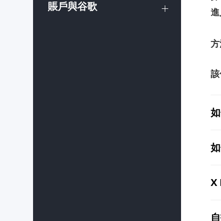
賬戶與谷歌
進
方
該
如
如
X
自