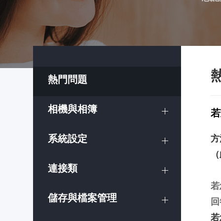
熱門問題
相機與相簿
若
系統設定
方
（
連接類
若
儲存與檔案管理
回
若