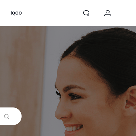
o
iQOO
X200 FE