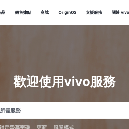
產品
銷售據點
商城
OriginOS
支援服務
關於 viv
歡迎使用vivo服務
X300 Pro
X300
新品
新品
鎖定螢幕密碼
更新
風景模式