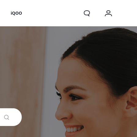
o
iQOO
X200 FE