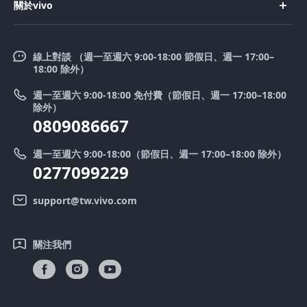
X200 FE
關於vivo
購買配件
服務中心
V50 Lite 5G
企業文化
Funtouch OS
V50
線上對談 （週一至週六 9:00-18:00 節假日、週一 17:00–
新聞中心
18:00 除外）
系統升級
Y39 5G
法律聲明
週一至週六 9:00-18:00 免付費（節假日、週一 17:00–18:00
零配件價格查詢
除外）
優惠活動
0809086667
送修服務
廢手機回收
週一至週六 9:00-18:00（節假日、週一 17:00–18:00 除外）
IMEI 碼驗證
0277099229
舊機換新機
系統連鎖通路夥伴
vivo 隱私權中心
support@tw.vivo.com
產品保固說明
永續發展
關注我們
客戶服務隱私權聲明
vivo｜蔡司影像
下載還原 Log 的 LUT