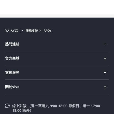
服務支持
FAQs
熱門連結
X Fold5
官方商城
X200 Pro
新機上市
支援服務
X200
購買手機
FAQs
X200 FE
關於vivo
購買配件
服務中心
V50 Lite 5G
企業文化
Funtouch OS
V50
線上對談 （週一至週六 9:00-18:00 節假日、週一 17:00–
新聞中心
18:00 除外）
系統升級