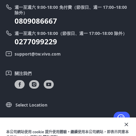
Y39 5G
法律聲明
週一至週六 9:00-18:00 免付費（節假日、週一 17:00–18:00
零配件價格查詢
除外）
優惠活動
0809086667
送修服務
廢手機回收
週一至週六 9:00-18:00（節假日、週一 17:00–18:00 除外）
IMEI 碼驗證
0277099229
舊機換新機
系統連鎖通路夥伴
vivo 隱私權中心
support@tw.vivo.com
產品保固說明
永續發展
關注我們
客戶服務隱私權聲明
vivo｜蔡司影像
下載還原 Log 的 LUT
Select Location
© 2026 vivo Mobile Communication Co.， Ltd. 保留所有權利。
本公司網站使用 cookie 提升使用體驗。繼續使用本公司網站，即表示同意本
隱私政策
|
Cookie 原則
|
隱私支持
|
法律聲明