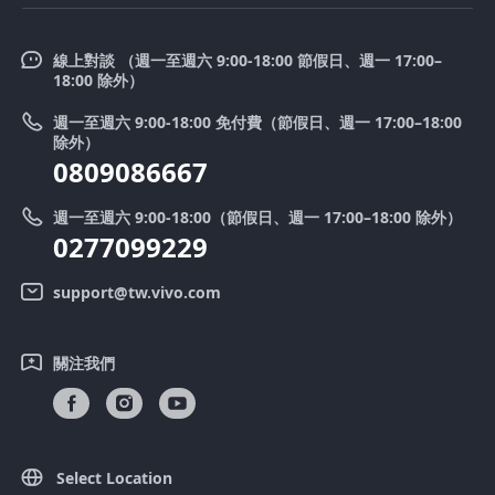
服務中心
V50 Lite 5G
企業文化
Funtouch OS
V50
線上對談 （週一至週六 9:00-18:00 節假日、週一 17:00–
新聞中心
18:00 除外）
系統升級
Y39 5G
法律聲明
週一至週六 9:00-18:00 免付費（節假日、週一 17:00–18:00
零配件價格查詢
除外）
優惠活動
0809086667
送修服務
廢手機回收
週一至週六 9:00-18:00（節假日、週一 17:00–18:00 除外）
IMEI 碼驗證
0277099229
舊機換新機
系統連鎖通路夥伴
vivo 隱私權中心
support@tw.vivo.com
產品保固說明
永續發展
關注我們
客戶服務隱私權聲明
vivo｜蔡司影像
下載還原 Log 的 LUT
Select Location