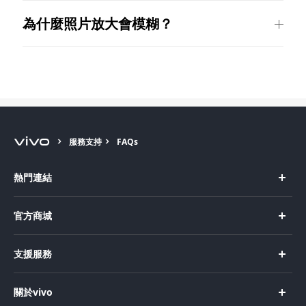
為什麼照片放大會模糊？
服務支持
FAQs
熱門連結
X Fold5
官方商城
X200 Pro
新機上市
支援服務
X200
購買手機
FAQs
X200 FE
關於vivo
購買配件