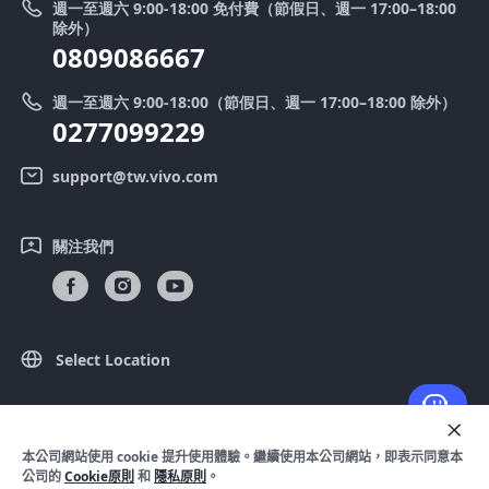
週一至週六 9:00-18:00 免付費（節假日、週一 17:00–18:00
零配件價格查詢
除外）
優惠活動
0809086667
送修服務
廢手機回收
週一至週六 9:00-18:00（節假日、週一 17:00–18:00 除外）
IMEI 碼驗證
0277099229
舊機換新機
系統連鎖通路夥伴
vivo 隱私權中心
support@tw.vivo.com
產品保固說明
永續發展
關注我們
客戶服務隱私權聲明
vivo｜蔡司影像
下載還原 Log 的 LUT
Select Location
© 2026 vivo Mobile Communication Co.， Ltd. 保留所有權利。
本公司網站使用 cookie 提升使用體驗。繼續使用本公司網站，即表示同意本
隱私政策
|
Cookie 原則
|
隱私支持
|
法律聲明
公司的
Cookie原則
和
隱私原則
。