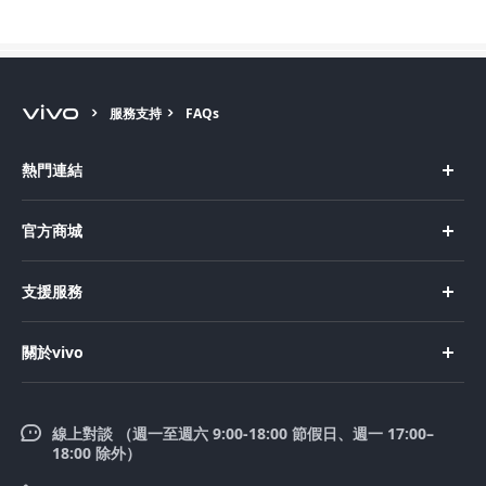
服務支持
FAQs
熱門連結
X Fold5
官方商城
X200 Pro
新機上市
支援服務
X200
購買手機
FAQs
X200 FE
關於vivo
購買配件
服務中心
V50 Lite 5G
企業文化
Funtouch OS
V50
線上對談 （週一至週六 9:00-18:00 節假日、週一 17:00–
新聞中心
18:00 除外）
系統升級
Y39 5G
法律聲明