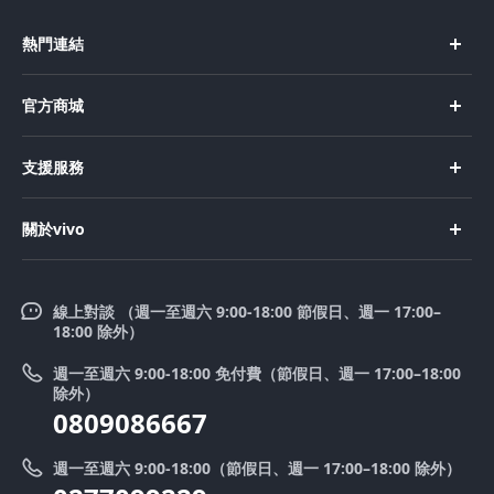
熱門連結
X Fold5
官方商城
X200 Pro
新機上市
支援服務
X200
購買手機
FAQs
X200 FE
關於vivo
購買配件
服務中心
V50 Lite 5G
企業文化
Funtouch OS
V50
線上對談 （週一至週六 9:00-18:00 節假日、週一 17:00–
新聞中心
18:00 除外）
系統升級
Y39 5G
法律聲明
週一至週六 9:00-18:00 免付費（節假日、週一 17:00–18:00
零配件價格查詢
除外）
優惠活動
0809086667
送修服務
廢手機回收
週一至週六 9:00-18:00（節假日、週一 17:00–18:00 除外）
IMEI 碼驗證