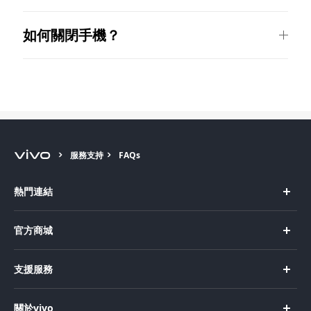
如何關閉手機？
服務支持
FAQs
熱門連結
X Fold5
官方商城
X200 Pro
新機上市
支援服務
X200
購買手機
FAQs
X200 FE
關於vivo