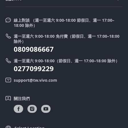
購買配件
服務中心
V50 Lite 5G
企業文化
Funtouch OS
V50
線上對談 （週一至週六 9:00-18:00 節假日、週一 17:00–
新聞中心
18:00 除外）
系統升級
Y39 5G
法律聲明
週一至週六 9:00-18:00 免付費（節假日、週一 17:00–18:00
零配件價格查詢
除外）
優惠活動
0809086667
送修服務
廢手機回收
週一至週六 9:00-18:00（節假日、週一 17:00–18:00 除外）
IMEI 碼驗證
0277099229
舊機換新機
系統連鎖通路夥伴
vivo 隱私權中心
support@tw.vivo.com
產品保固說明
永續發展
關注我們
客戶服務隱私權聲明
vivo｜蔡司影像
下載還原 Log 的 LUT