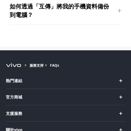
如何透過「互傳」將我的手機資料備份
到電腦？
服務支持
FAQs
熱門連結
X Fold5
官方商城
X200 Pro
新機上市
支援服務
X200
購買手機
FAQs
X200 FE
關於vivo