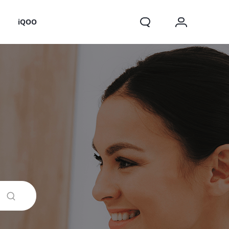
o
iQOO
X200 FE