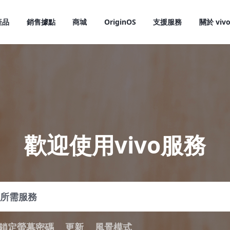
產品
銷售據點
商城
OriginOS
支援服務
關於 viv
歡迎使用vivo服務
X300 Pro
X300
新品
新品
鎖定螢幕密碼
更新
風景模式