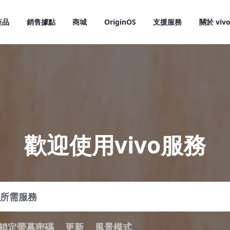
產品
銷售據點
商城
OriginOS
支援服務
關於 viv
歡迎使用vivo服務
X300 Pro
X300
新品
新品
鎖定螢幕密碼
更新
風景模式