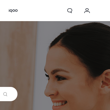
o
iQOO
X200 FE