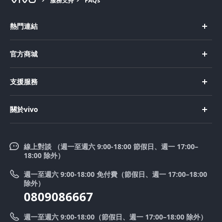
服務支持
FAQs
熱門連結
X Fold5
官方商城
Select Location
X200 Pro
新機上市
支援服務
X200
購買手機
FAQs
X200 FE
關於vivo
購買配件
服務中心
V50 Lite 5G
企業文化
Funtouch OS
V50
線上對談 （週一至週六 9:00-18:00 節假日、週一 17:00–
新聞中心
18:00 除外）
系統升級
Y39 5G
法律聲明
週一至週六 9:00-18:00 免付費（節假日、週一 17:00–18:00
零配件價格查詢
除外）
優惠活動
0809086667
送修服務
廢手機回收
週一至週六 9:00-18:00（節假日、週一 17:00–18:00 除外）