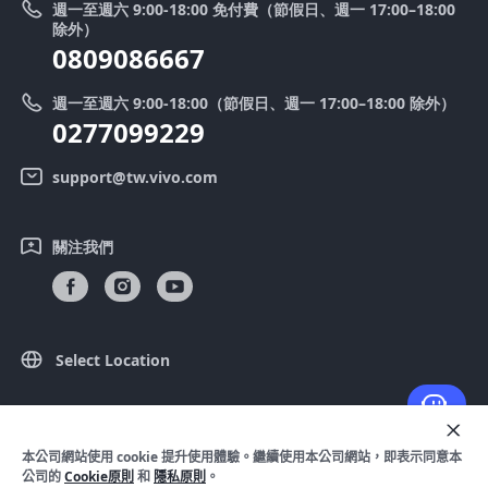
週一至週六 9:00-18:00 免付費（節假日、週一 17:00–18:00
零配件價格查詢
除外）
優惠活動
0809086667
送修服務
廢手機回收
週一至週六 9:00-18:00（節假日、週一 17:00–18:00 除外）
IMEI 碼驗證
0277099229
舊機換新機
系統連鎖通路夥伴
vivo 隱私權中心
support@tw.vivo.com
產品保固說明
永續發展
關注我們
客戶服務隱私權聲明
vivo｜蔡司影像
下載還原 Log 的 LUT
Select Location
© 2026 vivo Mobile Communication Co.， Ltd. 保留所有權利。
本公司網站使用 cookie 提升使用體驗。繼續使用本公司網站，即表示同意本
隱私政策
|
Cookie 原則
|
隱私支持
|
法律聲明
公司的
Cookie原則
和
隱私原則
。