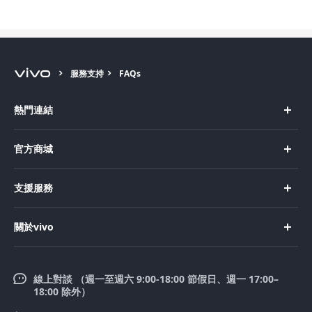
服務支持
FAQs
熱門連結
X Fold5
官方商城
X200 Pro
新機上市
支援服務
X200
購買手機
FAQs
X200 FE
關於vivo
購買配件
服務中心
V50 Lite 5G
企業文化
Funtouch OS
V50
線上對談 （週一至週六 9:00-18:00 節假日、週一 17:00–
新聞中心
18:00 除外）
系統升級
Y39 5G
法律聲明