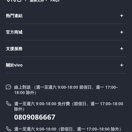
服務支持
FAQs
熱門連結
X Fold5
官方商城
Select Location
X200 Pro
新機上市
支援服務
X200
購買手機
FAQs
X200 FE
關於vivo
購買配件
服務中心
V50 Lite 5G
企業文化
Funtouch OS
V50
線上對談 （週一至週六 9:00-18:00 節假日、週一 17:00–
新聞中心
18:00 除外）
系統升級
Y39 5G
法律聲明
週一至週六 9:00-18:00 免付費（節假日、週一 17:00–18:00
零配件價格查詢
除外）
優惠活動
0809086667
送修服務
廢手機回收
週一至週六 9:00-18:00（節假日、週一 17:00–18:00 除外）