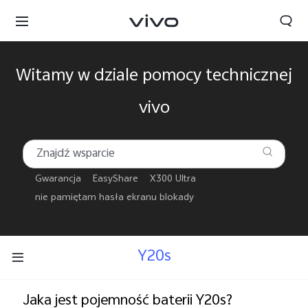
Witamy w dziale pomocy technicznej
vivo
Gwarancja
EasyShare
X300 Ultra
nie pamiętam hasła ekranu blokady
Y20s
Polska | Wybierz kraj/region
Jaka jest pojemność baterii Y20s?