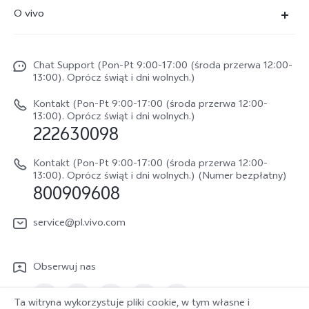
FAQs
O vivo
X300 FE
Centrum Serwisowe
O vivo
X300
Funtouch OS
Chat Support (Pon-Pt 9:00-17:00 (środa przerwa 12:00-
Życie w vivo
V70
13:00). Oprócz świąt i dni wolnych.)
Weryfikacja IMEI
Netykieta vivo
V70 FE
Kontakt (Pon-Pt 9:00-17:00 (środa przerwa 12:00-
Instrukcja obsługi
13:00). Oprócz świąt i dni wolnych.)
Informacje prawne
222630098
vivo Buds Air3
Aktualizacja oprogramowania
O nas
Kontakt (Pon-Pt 9:00-17:00 (środa przerwa 12:00-
Dziennik aktualizacji
13:00). Oprócz świąt i dni wolnych.) (Numer bezpłatny)
Zrównoważony rozwój
800909608
Sprawdź koszt naprawy
Centrum prywatności vivo
service@pl.vivo.com
Wyślij Do Naprawy
Sprawdź status naprawy
Obserwuj nas
Polityka gwarancyjna
Ta witryna wykorzystuje pliki cookie, w tym własne i