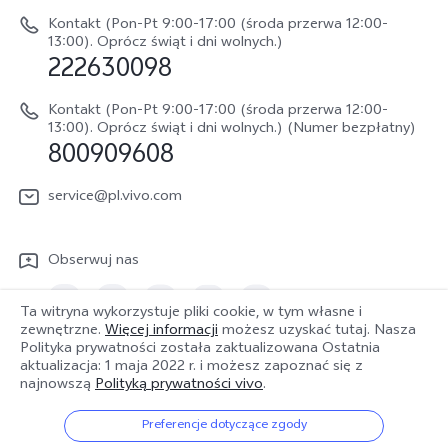
Netykieta vivo
V70 FE
Kontakt (Pon-Pt 9:00-17:00 (środa przerwa 12:00-
Instrukcja obsługi
13:00). Oprócz świąt i dni wolnych.)
Informacje prawne
222630098
vivo Buds Air3
Aktualizacja oprogramowania
O nas
Kontakt (Pon-Pt 9:00-17:00 (środa przerwa 12:00-
Dziennik aktualizacji
13:00). Oprócz świąt i dni wolnych.) (Numer bezpłatny)
Zrównoważony rozwój
800909608
Sprawdź koszt naprawy
Centrum prywatności vivo
service@pl.vivo.com
Wyślij Do Naprawy
Sprawdź status naprawy
Obserwuj nas
Polityka gwarancyjna
Ta witryna wykorzystuje pliki cookie, w tym własne i
Pobierz LUTy do przywracania logów
zewnętrzne.
Więcej informacji
możesz uzyskać tutaj. Nasza
Polityka prywatności została zaktualizowana
Ostatnia
Polska | Wybierz kraj/region
aktualizacja: 1 maja 2022 r.
i możesz zapoznać się z
najnowszą
Polityką prywatności vivo
.
Preferencje dotyczące zgody