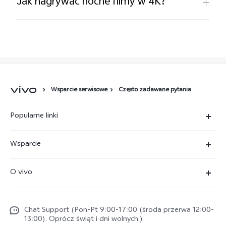
Jak nagrywać nocne filmy w 4K?
Wsparcie serwisowe
Często zadawane pytania
Popularne linki
X300 Ultra
Wsparcie
X300 Pro
FAQs
O vivo
X300 FE
Centrum Serwisowe
O vivo
X300
Funtouch OS
Chat Support (Pon-Pt 9:00-17:00 (środa przerwa 12:00-
Życie w vivo
V70
13:00). Oprócz świąt i dni wolnych.)
Weryfikacja IMEI