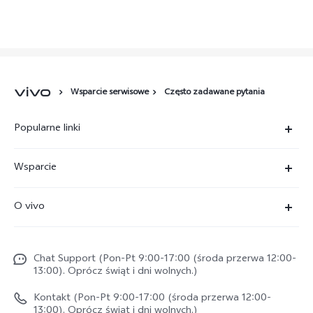
Wsparcie serwisowe
Często zadawane pytania
Popularne linki
X300 Ultra
Wsparcie
X300 Pro
FAQs
O vivo
X300 FE
Centrum Serwisowe
O vivo
X300
Funtouch OS
Chat Support (Pon-Pt 9:00-17:00 (środa przerwa 12:00-
Życie w vivo
V70
13:00). Oprócz świąt i dni wolnych.)
Weryfikacja IMEI
Netykieta vivo
V70 FE
Kontakt (Pon-Pt 9:00-17:00 (środa przerwa 12:00-
Instrukcja obsługi
13:00). Oprócz świąt i dni wolnych.)