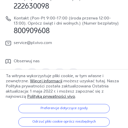
Informacje prawne
222630098
vivo Buds Air3
Aktualizacja oprogramowania
O nas
Kontakt (Pon-Pt 9:00-17:00 (środa przerwa 12:00-
Dziennik aktualizacji
13:00). Oprócz świąt i dni wolnych.) (Numer bezpłatny)
Zrównoważony rozwój
800909608
Sprawdź koszt naprawy
Centrum prywatności vivo
service@pl.vivo.com
Wyślij Do Naprawy
Sprawdź status naprawy
Obserwuj nas
Polityka gwarancyjna
Ta witryna wykorzystuje pliki cookie, w tym własne i
Pobierz LUTy do przywracania logów
zewnętrzne.
Więcej informacji
możesz uzyskać tutaj. Nasza
Polityka prywatności została zaktualizowana
Ostatnia
Polska | Wybierz kraj/region
aktualizacja: 1 maja 2022 r.
i możesz zapoznać się z
najnowszą
Polityką prywatności vivo
.
Preferencje dotyczące zgody
© 2026 vivo Mobile Communication Co., Ltd. Wszelkie prawa
zastrzeżone.
Odrzuć pliki cookie oprócz niezbędnych
Polityka prywatności
|
Polityka Cookies
|
Wsparcie prywatności
|