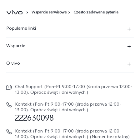
Wsparcie serwisowe
Często zadawane pytania
Popularne linki
X300 Ultra
Wsparcie
X300 Pro
FAQs
O vivo
X300 FE
Centrum Serwisowe
O vivo
X300
Funtouch OS
Chat Support (Pon-Pt 9:00-17:00 (środa przerwa 12:00-
Życie w vivo
V70
13:00). Oprócz świąt i dni wolnych.)
Weryfikacja IMEI
Netykieta vivo
V70 FE
Kontakt (Pon-Pt 9:00-17:00 (środa przerwa 12:00-
Instrukcja obsługi
13:00). Oprócz świąt i dni wolnych.)
Informacje prawne
222630098
vivo Buds Air3
Aktualizacja oprogramowania
O nas
Kontakt (Pon-Pt 9:00-17:00 (środa przerwa 12:00-
Dziennik aktualizacji
13:00). Oprócz świąt i dni wolnych.) (Numer bezpłatny)
Zrównoważony rozwój