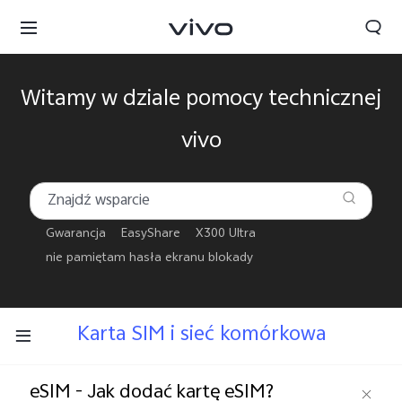
Witamy w dziale pomocy technicznej
vivo
Gwarancja
EasyShare
X300 Ultra
nie pamiętam hasła ekranu blokady
Karta SIM i sieć komórkowa
Polska | Wybierz kraj/region
eSIM - Jak dodać kartę eSIM?