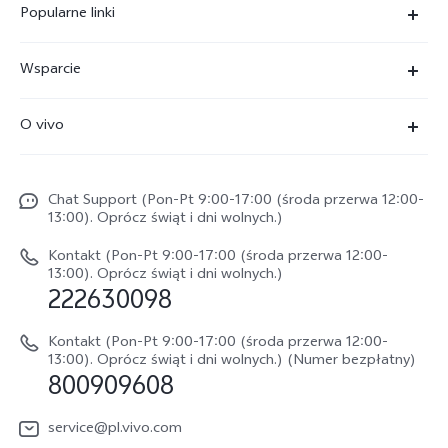
Popularne linki
X300 Ultra
Wsparcie
X300 Pro
FAQs
O vivo
X300 FE
Centrum Serwisowe
O vivo
X300
Funtouch OS
Chat Support (Pon-Pt 9:00-17:00 (środa przerwa 12:00-
Życie w vivo
V70
13:00). Oprócz świąt i dni wolnych.)
Weryfikacja IMEI
Netykieta vivo
V70 FE
Kontakt (Pon-Pt 9:00-17:00 (środa przerwa 12:00-
Instrukcja obsługi
13:00). Oprócz świąt i dni wolnych.)
Informacje prawne
222630098
vivo Buds Air3
Aktualizacja oprogramowania
O nas
Kontakt (Pon-Pt 9:00-17:00 (środa przerwa 12:00-
Dziennik aktualizacji
13:00). Oprócz świąt i dni wolnych.) (Numer bezpłatny)
Zrównoważony rozwój
800909608
Sprawdź koszt naprawy
Centrum prywatności vivo
service@pl.vivo.com
Wyślij Do Naprawy