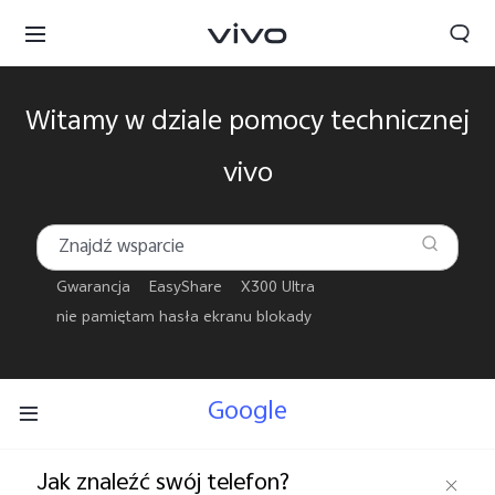
Witamy w dziale pomocy technicznej
vivo
Gwarancja
EasyShare
X300 Ultra
nie pamiętam hasła ekranu blokady
Google
Polska | Wybierz kraj/region
Jak znaleźć swój telefon?