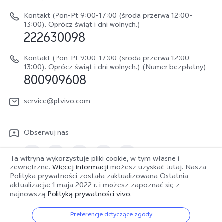
Weryfikacja IMEI
Netykieta vivo
V70 FE
Kontakt (Pon-Pt 9:00-17:00 (środa przerwa 12:00-
Instrukcja obsługi
13:00). Oprócz świąt i dni wolnych.)
Informacje prawne
222630098
vivo Buds Air3
Aktualizacja oprogramowania
O nas
Kontakt (Pon-Pt 9:00-17:00 (środa przerwa 12:00-
Dziennik aktualizacji
13:00). Oprócz świąt i dni wolnych.) (Numer bezpłatny)
Zrównoważony rozwój
800909608
Sprawdź koszt naprawy
Centrum prywatności vivo
service@pl.vivo.com
Wyślij Do Naprawy
Sprawdź status naprawy
Obserwuj nas
Polityka gwarancyjna
Ta witryna wykorzystuje pliki cookie, w tym własne i
Pobierz LUTy do przywracania logów
zewnętrzne.
Więcej informacji
możesz uzyskać tutaj. Nasza
Polityka prywatności została zaktualizowana
Ostatnia
Polska | Wybierz kraj/region
aktualizacja: 1 maja 2022 r.
i możesz zapoznać się z
najnowszą
Polityką prywatności vivo
.
Preferencje dotyczące zgody