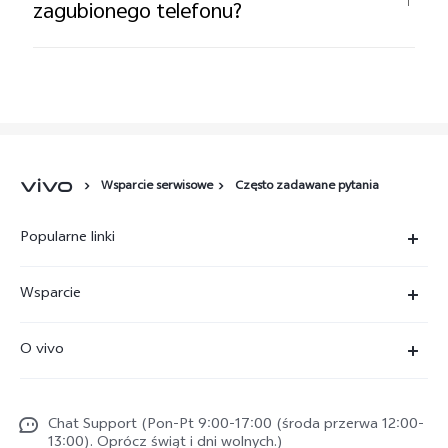
zagubionego telefonu?
Wsparcie serwisowe
Często zadawane pytania
Popularne linki
X300 Ultra
Wsparcie
X300 Pro
FAQs
O vivo
X300 FE
Centrum Serwisowe
O vivo
X300
Funtouch OS
Chat Support (Pon-Pt 9:00-17:00 (środa przerwa 12:00-
Życie w vivo
V70
13:00). Oprócz świąt i dni wolnych.)