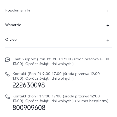
Popularne linki
X300 Ultra
Wsparcie
X300 Pro
FAQs
O vivo
X300 FE
Centrum Serwisowe
O vivo
X300
Funtouch OS
Chat Support (Pon-Pt 9:00-17:00 (środa przerwa 12:00-
Życie w vivo
V70
13:00). Oprócz świąt i dni wolnych.)
Weryfikacja IMEI
Netykieta vivo
V70 FE
Kontakt (Pon-Pt 9:00-17:00 (środa przerwa 12:00-
Instrukcja obsługi
13:00). Oprócz świąt i dni wolnych.)
Informacje prawne
222630098
vivo Buds Air3
Aktualizacja oprogramowania
O nas
Kontakt (Pon-Pt 9:00-17:00 (środa przerwa 12:00-
Dziennik aktualizacji
13:00). Oprócz świąt i dni wolnych.) (Numer bezpłatny)
Zrównoważony rozwój
800909608
Sprawdź koszt naprawy
Centrum prywatności vivo