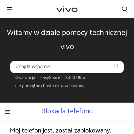
Witamy w dziale pomocy technicznej
vivo
Gwarancja
EasyShare
X300 Ultra
nie pamiętam hasła ekranu blokady
Blokada telefonu
Polska | Wybierz kraj/region
Mój telefon jest, został zablokowany.