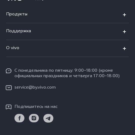
Продукты
V40 5G
Поддержка
V30 5G
FAQs
O vivo
V30 Lite
Сервисный центр
Общая информация
V30e
Funtouch OS
С понедельника по пятницу: 9:00–18:00 (кроме
Карьера в vivo
Y17s
официальных праздников и четверга 17:00–18:00)
IMEI аутентификация
Юридическая информация
Y18
service@by.vivo.com
Обновление системы
О нас
Y28
Инструкции по гарантии vivo
Подпишитесь на нас
Центр конфиденциальности vivo
Y36
Стабильность
Все модели