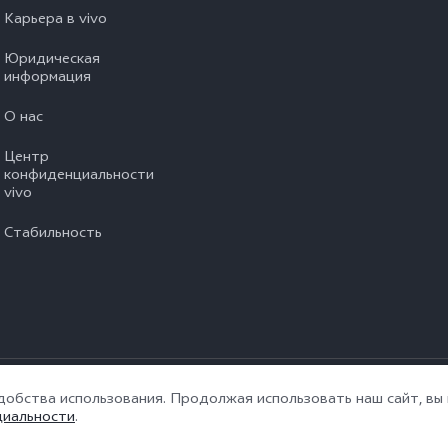
Карьера в vivo
Юридическая
информация
О нас
Центр
конфиденциальности
vivo
Стабильность
ны.
|
Политика конфиденциальности
|
Политика vivo в отношении файлов
удобства использования. Продолжая использовать наш сайт, в
циальности
.