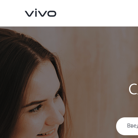
С
X300 Pro
X300