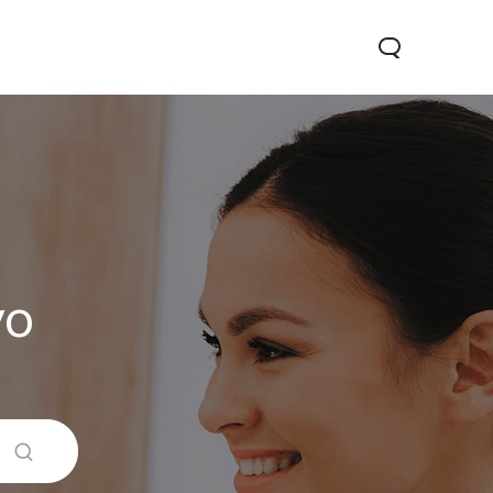
vo
 5G
Y31d
Новинка
Новинка