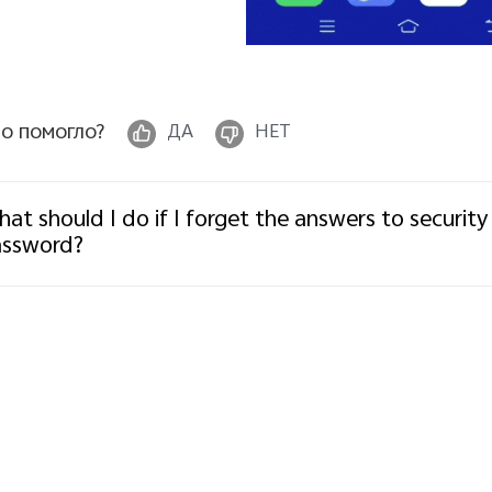
о помогло?
ДА
НЕТ
at should I do if I forget the answers to security
assword?