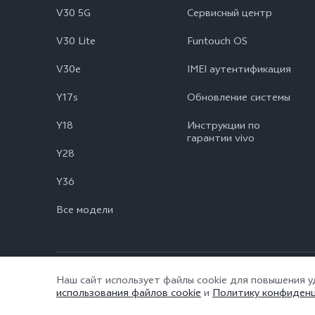
V30 5G
Сервисный центр
V30 Lite
Funtouch OS
V30e
IMEI аутентификация
Y17s
Обновление системы
Y18
Инструкции по
гарантии vivo
Y28
Y36
Все модели
© vivo Mobile Communication Co., Ltd., 2026. Все права защище
Наш сайт использует файлы cookie для повышения 
использования файлов cookie
и
Политику конфиден
Поддержки конфиденциальности