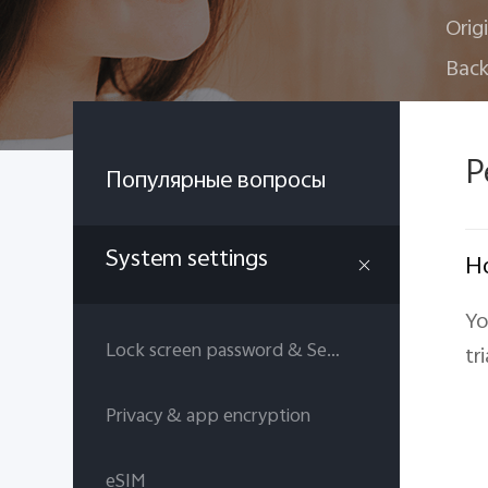
Orig
Back
P
Популярные вопросы
System settings
Ho
Yo
Lock screen password & Security answers
tr
Privacy & app encryption
eSIM