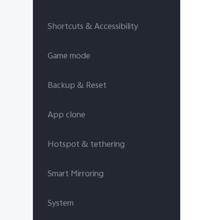
Shortcuts & Accessibility
Game mode
Backup & Reset
App clone
Hotspot & tethering
Smart Mirroring
System