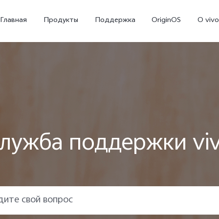
Главная
Продукты
Поддержка
OriginOS
O vivo
лужба поддержки vi
X300 Ultra
X300 FE
V70
Новинка
Новинка