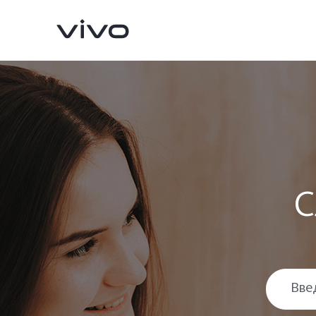
С
X300 Pro
X300