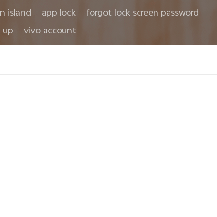
in island
app lock
forgot lock screen password
 up
vivo account