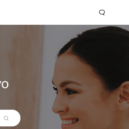
vo
 5G
Y31d
Новинка
Новинка