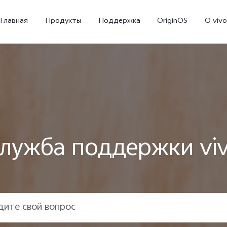
Главная
Продукты
Поддержка
OriginOS
O vivo
лужба поддержки vi
X300 Ultra
X300 FE
V70
Новинка
Новинка