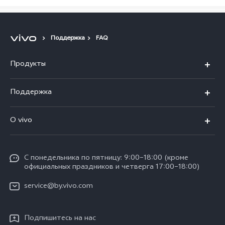
Поддержка
FAQ
Продукты
V40 5G
Поддержка
V30 5G
FAQs
O vivo
V30 Lite
Сервисный центр
Общая информация
V30e
Funtouch OS
С понедельника по пятницу: 9:00–18:00 (кроме
Карьера в vivo
Y17s
официальных праздников и четверга 17:00–18:00)
IMEI аутентификация
Юридическая информация
Y18
service@by.vivo.com
Обновление системы
О нас
Y28
Инструкции по гарантии vivo
Подпишитесь на нас
Центр конфиденциальности vivo