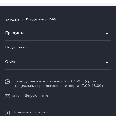
Поддержка
FAQ
Продукты
V40 5G
Поддержка
V30 5G
FAQs
O vivo
V30 Lite
Сервисный центр
Общая информация
V30e
Funtouch OS
С понедельника по пятницу: 9:00–18:00 (кроме
Карьера в vivo
Y17s
официальных праздников и четверга 17:00–18:00)
IMEI аутентификация
Юридическая информация
Y18
service@by.vivo.com
Обновление системы
О нас
Y28
Инструкции по гарантии vivo
Подпишитесь на нас
Центр конфиденциальности vivo