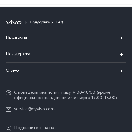
Поддержка
FAQ
Продукты
V40 5G
Поддержка
V30 5G
FAQs
O vivo
V30 Lite
Сервисный центр
Общая информация
V30e
Funtouch OS
С понедельника по пятницу: 9:00–18:00 (кроме
Карьера в vivo
Y17s
официальных праздников и четверга 17:00–18:00)
IMEI аутентификация
Юридическая информация
Y18
service@by.vivo.com
Обновление системы
О нас
Y28
Инструкции по гарантии vivo
Подпишитесь на нас
Центр конфиденциальности vivo