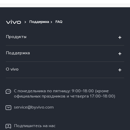
Поддержка
FAQ
Продукты
V40 5G
Поддержка
V30 5G
FAQs
O vivo
V30 Lite
Сервисный центр
Общая информация
V30e
Funtouch OS
С понедельника по пятницу: 9:00–18:00 (кроме
Карьера в vivo
Y17s
официальных праздников и четверга 17:00–18:00)
IMEI аутентификация
Юридическая информация
Y18
service@by.vivo.com
Обновление системы
О нас
Y28
Инструкции по гарантии vivo
Подпишитесь на нас
Центр конфиденциальности vivo