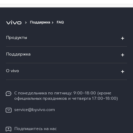
Поддержка
FAQ
Продукты
V40 5G
Поддержка
V30 5G
FAQs
O vivo
V30 Lite
Сервисный центр
Общая информация
V30e
Funtouch OS
С понедельника по пятницу: 9:00–18:00 (кроме
Карьера в vivo
Y17s
официальных праздников и четверга 17:00–18:00)
IMEI аутентификация
Юридическая информация
Y18
service@by.vivo.com
Обновление системы
О нас
Y28
Инструкции по гарантии vivo
Подпишитесь на нас
Центр конфиденциальности vivo