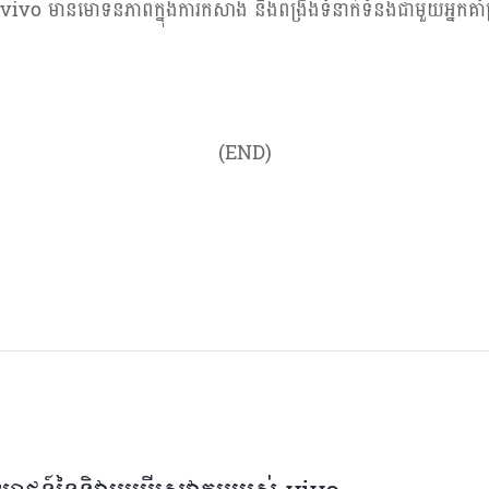
vivo
មានមោទនភាពក្នុងការកសាង និងពង្រឹងទំនាក់ទំនងជាមួយអ្នកគាំ
(END)