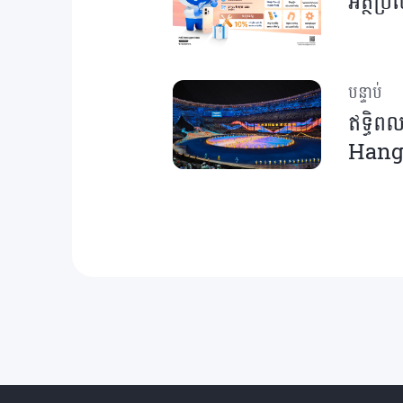
អត្ថប្
បន្ទាប់
ឥទ្ធិព
Hang