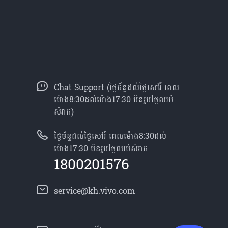
Chat Support (ថ្ងៃច័ន្ទដល់ថ្ងៃសៅរ៍ ពេល
ម៉ោង8:30ដល់ម៉ោង17:30 មិនរួមថ្ងៃឈប់
សំរាក)
ថ្ងៃច័ន្ទដល់ថ្ងៃសៅរ៍ ពេលម៉ោង8:30ដល់
ម៉ោង17:30 មិនរួមថ្ងៃឈប់សំរាក
1800201576
service@kh.vivo.com