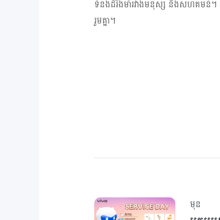
ទំនងដ៏រឹងមាំរវាងមនុស្ស និងសហគមន៍។
រួមគ្នា។
មុន