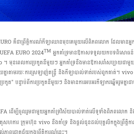
EURO
គឺជាព្រឹត្តិការណ៍កីឡាឈានមុខគេមួយលើពិភពលោក ដែលមានអ្នកគា
TM
UEFA EURO 2024
អ្នកគាំទ្រមានឱកាសទទួលយកបទពិសោធន៍យ៉
vo
។ មុនពេលការប្រកួតនីមួយៗ អ្នកគាំទ្រនឹងមានឱកាសរាំសប្បាយជាមួយ
នាតាមរយៈការស្រឡាញ់តន្ត្រី និងកីឡាបាល់ទាត់របស់ពួកគាត់។
viv
ុងការប្រកួត" បន្ទាប់ពីការប្រកួតនីមួយៗ និងមានការអបអរកីឡាករឆ្នើមរួមគ្
EFA
ដើម្បីចូលរួមជាមួយអ្នកគាំទ្រវិស័យបាល់ទាត់លើទូទាំងពិភពលោក និង
គូសហការ ក្រុមហ៊ុន
vivo
នឹងគាំទ្រ និងផ្តល់ជូនដល់បុគ្គលិកក្នុងព្រឹត្តិ
ល់ភាពជោគជ័យក្នុងព្រឹត្តិការណ៍នេះ។