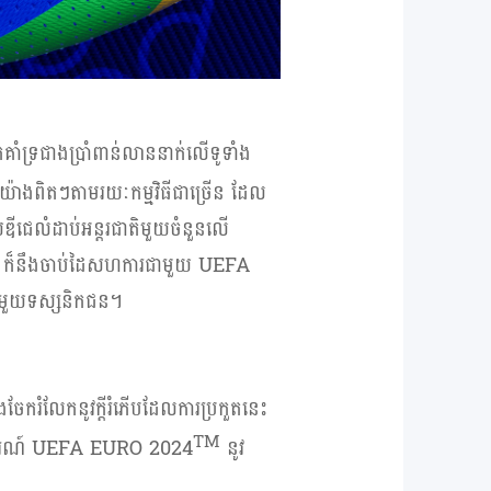
ំទ្រជាងប្រាំពាន់លាននាក់លើទូទាំង
ាងពិតៗតាមរយៈកម្មវិធីជាច្រើន ដែល
ឌីជេលំដាប់អន្តរជាតិមួយចំនួនលើ
o
ក៏នឹងចាប់ដៃសហការជាមួយ
UEFA
នាជាមួយទស្សនិកជន។
ចែករំលែកនូវក្តីរំភើបដែលការប្រកួតនេះ
TM
ការណ៍
UEFA EURO 2024
នូវ