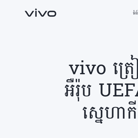
ទំព
vivo ត្រៀម
អឺរ៉ុប U
ស្នេហា
V60 5G
V60 Lite
ថ្មី
ថ្មី