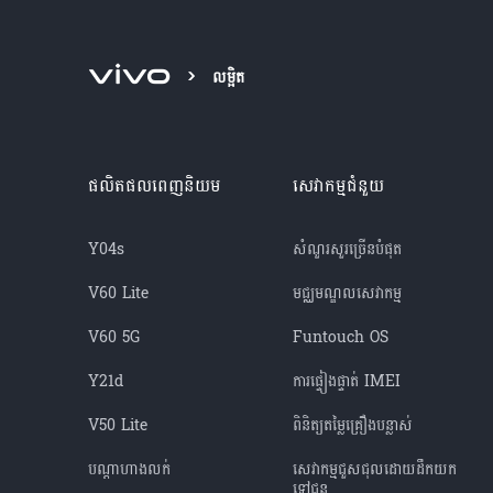
លម្អិត
ផលិតផលពេញនិយម
សេវាកម្មជំនួយ
Y04s
សំណួរសួរច្រើនបំផុត
V60 Lite
មជ្ឈមណ្ឌល​សេវាកម្ម
V60 5G
Funtouch OS
Y21d
ការផ្ទៀងផ្ទាត់ IMEI
V50 Lite
ពិនិត្យតម្លៃគ្រឿងបន្លាស់
បណ្តាហាងលក់
សេវាកម្មជួសជុលដោយដឹកយក
ទៅជូន