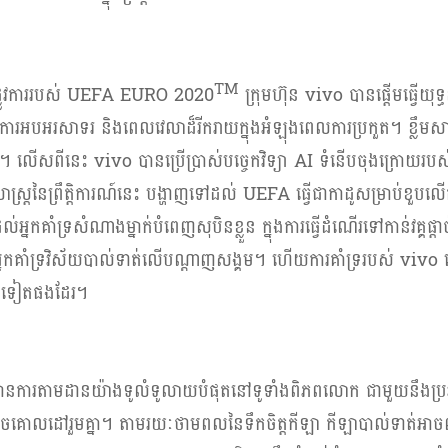
TM
លូវការរបស់
UEFA EURO 2020
ក្រុមហ៊ុន
vivo
បានផ្តើមធ្វើយុទ
ំលែកការអបអរសាទរ និងពេលវេលាដ៏រីករាយក្នុងអំឡុងពេលការប្រកួត។ ខ្លឹមស
ារណ៍។ លើសពីនេះ
vivo
បានប្រើប្រាស់បច្ចេកវិទ្យា
AI
ទំនើបចុងក្រោយរបស់ខ្
តិសាស្រ្តនៃព្រឹត្តិការណ៍នេះ បង្ហាញទៅដល់
UEFA
ធ្វើជាកាដូសម្រាប់ខួបល
ល់អ្នកគាំទ្រសំណាងម្នាក់បំពេញសុបិនខ្លួន ក្នុងការធ្វើដំណើរទៅកាន់វគ្គផ្តាច់ព្
យអ្នកគាំទ្រវិស័យបាល់ទាត់លើបណ្តាញសង្គម។ ហើយការគាំទ្ររបស់
vivo
េងៗទៀតផងដែរ។
ការតាមដានយ៉ាងទូលំទូលាយបំផុតនៅទូទាំងពិភពលោក ជាមួយនឹងប្រវត្តិដ
្រេចគោលដៅរួមគ្នា។ តាមរយៈថាមពលនៃទឹកចិត្តកីឡា កីឡាបាល់ទាត់អាចព