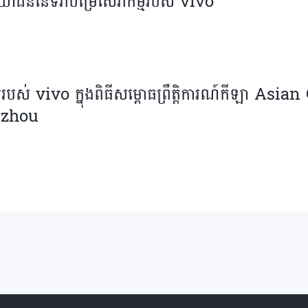
រយោជន៍នៃទិវាបម្រើសេវាកម្មរបស់ vivo
លរបស់ vivo ក្នុងពិធីសម្ពោធព្រឹត្តិការណ៍កីឡា Asi
zhou