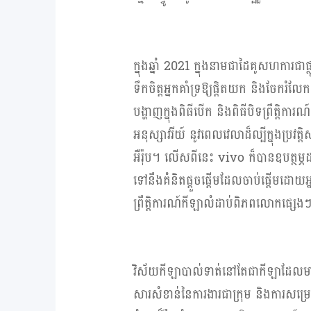
ក្នុងឆ្នាំ
2021
ក្នុងនាមជាដៃគូសហការជាផ្
ទឹកចិត្តអ្នកគាំទ្រឱ្យផ្តិតយក និងចែករ
បង្ហាញក្នុងពិធីបើក និងពិធីបិទព្រឹត្តិក
អនុស្សាវរីយ៍ នូវពេលវេលាដ៏ល្បីក្នុងប្រវត្
អឺរ៉ុប។ លើសពីនេះ
vivo
ក៏បានឧបត្ថម្ភដ
ទៅនឹងគំនិតផ្តួចផ្តើមដែលចាប់ផ្តើមដោ
ព្រឹត្តិការណ៍កីឡាលំដាប់ពិភពលោកផ្ស
វិស័យកីឡាបាល់ទាត់នៅតែជាកីឡាដែលមាន
សារសំខាន់នៃការងារជាក្រុម និងការសម