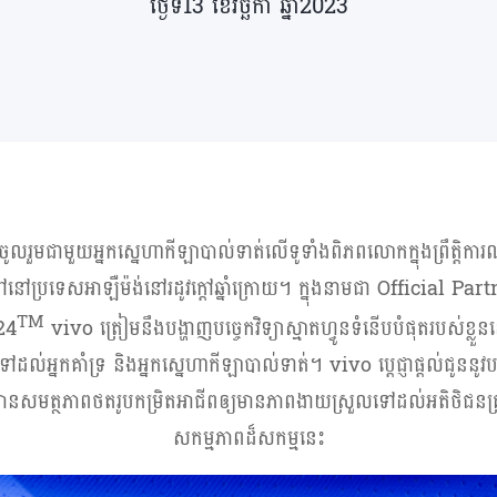
ថ្ងៃទី13 ខែវិច្ឆិកា ឆ្នាំ2023
ូលរួមជាមួយអ្នកស្នេហាកីឡាបាល់ទាត់លើទូទាំងពិភពលោកក្នុងព្រឹត្តិកា
តទៅនៅប្រទេសអាឡឺម៉ង់នៅរដូវក្តៅឆ្នាំក្រោយ។ ក្នុងនាមជា
Official Part
TM
24
vivo
ត្រៀមនឹងបង្ហាញបច្ចេកវិទ្យាស្មាតហ្វូនទំនើបបំផុតរបស់ខ្
នទៅដល់អ្នកគាំទ្រ និងអ្នកស្នេហាកីឡាបាល់ទាត់។
vivo
ប្តេជ្ញាផ្តល់ជូនន
លមានសមត្ថភាពថតរូបកម្រិតអាជីពឲ្យមានភាពងាយស្រួលទៅដល់អតិថិជនគ្
សកម្មភាពដ៏សកម្មនេះ