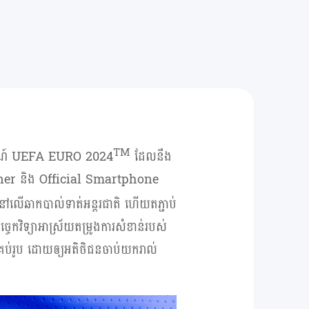
TM
រណ៍
UEFA EURO 2024
ដែលនឹង
ner
និង
Official Smartphone
លួននៅលើឆាកបាល់ទាត់អន្តរជាតិ ហើយតភ្ជាប់
ូវបច្ចេកវិទ្យាអាស្រ័យតម្រូងការសំខាន់របស់
រប់រូប ដោយឲ្យអតិថិជនចាប់យករាល់