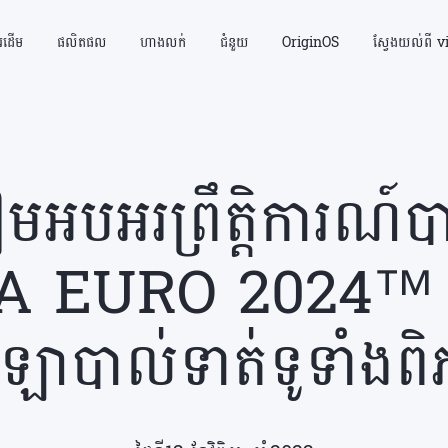
័រដើម
ផលិតផល
ហាងលក់
ជំនួយ
OriginOS
ស្វែងយល់ពី v
អបអរព្រឹត្តិការណ៍បា
EFA EURO 2024™ ជ
កីឡាបាល់ទាត់ទូទាំង
Y05
Y21d
ថ្មី
ថ្មី