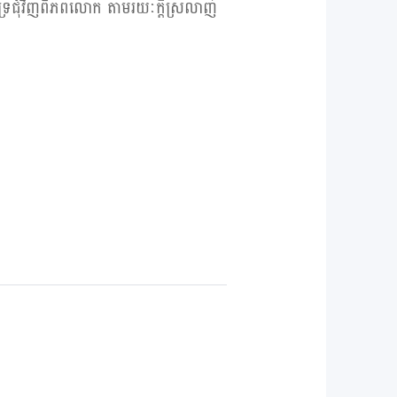
ទ្រជុំវិញពិភពលោក តាមរយៈក្តីស្រលាញ់