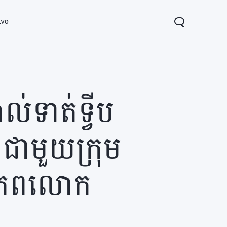
ivo
ល់ទាត់ទ្វីប
ាមួយក្រុម
ពិភពលោក
Y04s
Y04
ថ្មី