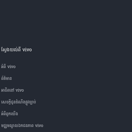
ស្វែងយល់ពី vivo
អំពី vivo
ព័ត៌មាន
អាជីពនៅ vivo
សេចក្តីជូនដំណឹងផ្លូវច្បាប់
អំពី​ពួក​យើង
មជ្ឈមណ្ឌលឯកជនភាព vivo