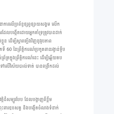
្ធនាការលើប្រព័ន្ធផ្សព្វផ្សាយសង្គម លើក
ារដែលបង្កើតដោយអ្នកគាំទ្រត្រូវបានដាក់
លួន ដើម្បីស្តារឡើងវិញនូវរូបភាព
ើកទី
60
នៃព្រឹត្តិការណ៍ប្រកួតពានរង្វាន់ទ្វីប
រ័ត្រក្នុងព្រឹត្តិការណ៍នេះ
ដើម្បីឆ្លើយតប
ទៅលើវិស័យបាល់ទាត់ បានពង្រីកដល់
៏សម្បូរបែប ដែលបង្ហាញពីខ្លឹម
ុះពារឧបសគ្គ និងបង្កើតចំណងទំនាក់