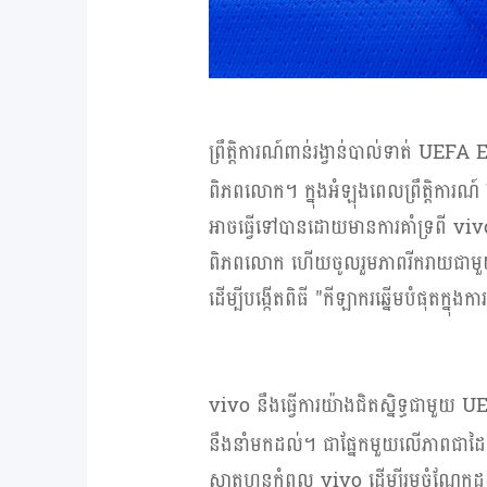
ព្រឹត្តិការណ៍ពាន់រង្វាន់បាល់ទាត់
UEFA 
ពិភពលោក។ ក្នុងអំឡុងពេលព្រឹត្តិការណ៍
អាចធ្វើទៅបានដោយមានការគាំទ្រពី
vi
ពិភពលោក ហើយចូលរួមភាពរីករាយជាមួយគ្
ដើម្បីបង្កើតពិធី "កីឡាករឆ្នើមបំផុតក្ន
vivo
នឹងធ្វើការយ៉ាងជិតស្និទ្ធជាមួយ
U
នឹងនាំមកដល់។ ជាផ្នែកមួយលើភាពជាដៃ
ស្មាតហ្វូនកំពូល
vivo
ដើម្បីរួមចំណែកដ