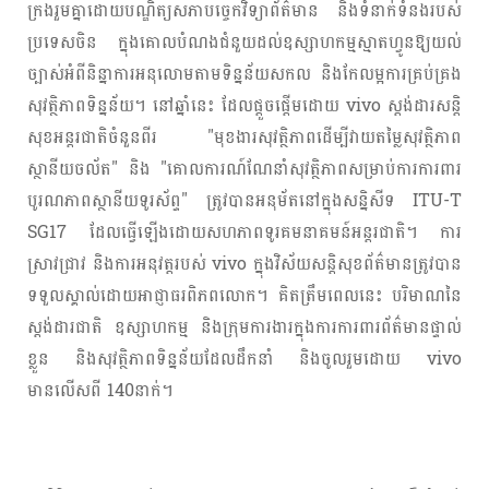
ក្រងរួមគ្នាដោយបណ្ឌិត្យសភាបច្ចេកវិទ្យាព័ត៌មាន និងទំនាក់ទំនងរបស់
ប្រទេសចិន ក្នុងគោលបំណងជំនួយដល់ឧស្សាហកម្មស្មាតហ្វូនឱ្យយល់
ច្បាស់អំពីនិន្នាការអនុលោមតាមទិន្នន័យសកល និងកែលម្អការគ្រប់គ្រង
សុវត្ថិភាពទិន្នន័យ។ នៅឆ្នាំនេះ ដែលផ្តួចផ្តើមដោយ
vivo
ស្តង់ដារសន្តិ
សុខអន្តរជាតិចំនួនពីរ "មុខងារសុវត្ថិភាពដើម្បីវាយតម្លៃសុវត្ថិភាព
ស្ថានីយចល័ត" និង "គោលការណ៍ណែនាំសុវត្ថិភាពសម្រាប់ការការពារ
បូរណភាពស្ថានីយទូរស័ព្ទ" ត្រូវបានអនុម័តនៅក្នុងសន្និសីទ
ITU-T
SG17
ដែលធ្វើឡើងដោយសហភាពទូរគមនាគមន៍អន្តរជាតិ។ ការ
ស្រាវជ្រាវ និងការអនុវត្តរបស់
vivo
ក្នុងវិស័យសន្តិសុខព័ត៌មានត្រូវបាន
ទទួលស្គាល់ដោយអាជ្ញាធរពិភពលោក។ គិតត្រឹមពេលនេះ បរិមាណនៃ
ស្តង់ដារជាតិ ឧស្សាហកម្ម និងក្រុមការងារក្នុងការការពារព័ត៌មានផ្ទាល់
ខ្លួន និងសុវត្ថិភាពទិន្នន័យដែលដឹកនាំ និងចូលរួមដោយ
vivo
មានលើសពី
140
នាក់។