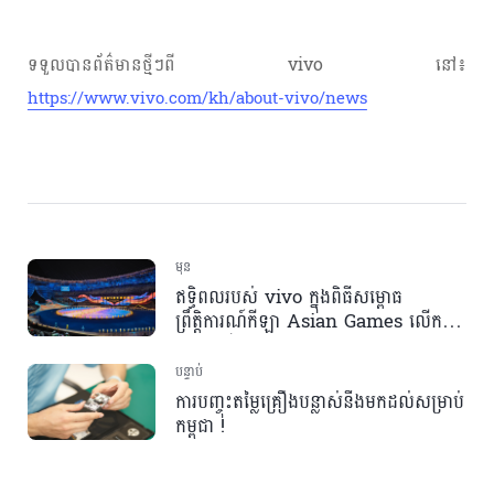
ទទួលបានព័ត៌មានថ្មីៗពី
vivo
នៅ៖
https://www.vivo.com/kh/about-vivo/news
មុន
ឥទ្ធិពលរបស់ vivo ក្នុងពិធីសម្ពោធ
ព្រឹត្តិការណ៍កីឡា Asian Games លើកទី
19 នៅទីក្រុង Hangzhou
បន្ទាប់
ការបញ្ចុះតម្លៃគ្រឿងបន្លាស់នឹងមកដល់សម្រាប់
កម្ពុជា !