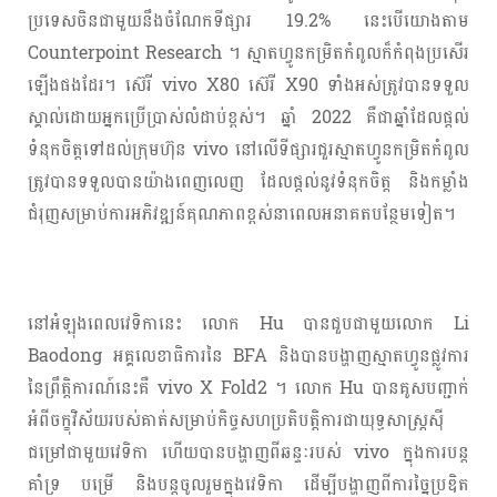
ប្រទេសចិនជាមួយនឹងចំណែកទីផ្សារ
19.2%
នេះបើយោងតាម
Counterpoint Research
។ ស្មាតហ្វូនកម្រិតកំពូលក៏កំពុងប្រសើរ
ឡើងផងដែរ។ ស៊េរី
vivo X80
ស៊េរី
X90
ទាំងអស់ត្រូវបានទទួល
ស្គាល់ដោយអ្នកប្រើប្រាស់លំដាប់ខ្ពស់។ ឆ្នាំ
2022
គឺជាឆ្នាំដែលផ្តល់
ទំនុកចិត្តទៅដល់ក្រុមហ៊ុន
vivo
នៅលើទីផ្សារជួរស្មាតហ្វូនកម្រិតកំពូល
ត្រូវបានទទួលបានយ៉ាងពេញលេញ ដែលផ្តល់នូវទំនុកចិត្ត និងកម្លាំង
ជំរុញសម្រាប់ការអភិវឌ្ឍន៍គុណភាពខ្ពស់នាពេលអនាគតបន្ថែមទៀត។
នៅអំឡុងពេលវេទិកានេះ លោក
Hu
បានជួបជាមួយលោក
Li
Baodong
អគ្គលេខាធិការនៃ
BFA
និងបានបង្ហាញស្មាតហ្វូនផ្លូវការ
នៃព្រឹត្តិការណ៍នេះគឺ
vivo X Fold2
។ លោក
Hu
បានគូសបញ្ជាក់
អំពីចក្ខុវិស័យរបស់គាត់សម្រាប់កិច្ចសហប្រតិបត្តិការជាយុទ្ធសាស្ត្រស៊ី
ជម្រៅជាមួយវេទិកា ហើយបានបង្ហាញពីឆន្ទៈរបស់
vivo
ក្នុងការបន្ត
គាំទ្រ បម្រើ និងបន្តចូលរួមក្នុងវេទិកា ដើម្បីបង្ហាញពីការច្នៃប្រឌិត