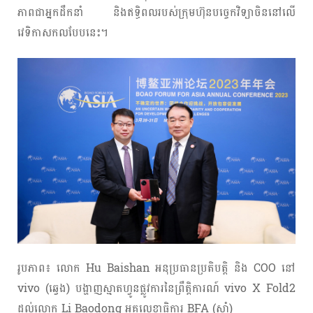
ភាពជាអ្នកដឹកនាំ និងឥទ្ធិពលរបស់ក្រុមហ៊ុនបច្ចេកវិទ្យាចិននៅលើ
វេទិកាសកលបែបនេះ។
រូបភាព៖ លោក
Hu Baishan
អនុប្រធានប្រតិបត្តិ និង
COO
នៅ
vivo (
ឆ្វេង) បង្ហាញស្មាតហ្វូនផ្លូវការនៃព្រឹត្តិការណ៍
vivo X Fold
2
ដល់លោក
Li Baodong
អគ្គលេខាធិការ
BFA
(ស្តាំ)