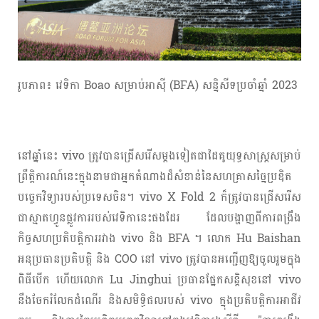
រូបភាព៖ វេទិកា
Boao
សម្រាប់អាស៊ី (
BFA)
សន្និសីទប្រចាំឆ្នាំ
2023
នៅឆ្នាំនេះ
vivo
ត្រូវបានជ្រើសរើសម្តងទៀតជាដៃគូយុទ្ធសាស្រ្តសម្រាប់
ព្រឹត្តិការណ៍នេះក្នុងនាមជាអ្នកតំណាងដ៏សំខាន់នៃសហគ្រាសច្នៃប្រឌិត
បច្ចេកវិទ្យារបស់ប្រទេសចិន។
vivo X Fold
2
ក៏ត្រូវបានជ្រើសរើស
ជាស្មាតហ្វូនផ្លូវការរបស់វេទិកានេះផងដែរ ដែលបង្ហាញពីការពង្រឹង
កិច្ចសហប្រតិបត្តិការរវាង
vivo
និង
BFA
។ លោក
Hu Baishan
អនុប្រធានប្រតិបត្តិ និង
COO
នៅ
vivo
ត្រូវបានអញ្ជើញឱ្យចូលរួមក្នុង
ពិធីបើក ហើយលោក
Lu Jinghui
ប្រធានផ្នែកសន្តិសុខនៅ
vivo
នឹងចែករំលែកដំណើរ និងសមិទ្ធិផលរបស់
vivo
ក្នុងប្រតិបត្តិការអាជីវ