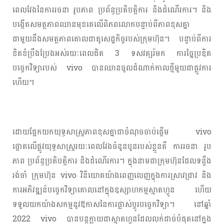
ពេលវែងនៃការរចនា រូបភាព ប្រព័ន្ធប្រតិបត្តិការ និងដំណើរការ។ និង
បង្កើតសមត្ថភាពឈានមុខគេលើពិភពលោកបន្ទាប់ពីភាពខុសគ្នា
ជាមួយនឹងសមត្ថភាពគោលជាគូសេដ្ឋកិច្ចរបស់ក្រុមហ៊ុន។ បន្ទាប់ពីការ
ខិតខំប្រឹងប្រែងអស់រយៈពេលជិត
3
ទសវត្សរ៍មក ការច្នៃប្រឌិត
បច្ចេកវិទ្យារបស់
vivo
បានឈានចូលដំណាក់កាលថ្មីមួយជាផ្លូវការ
ហើយ។
ដោយផ្អែកយកយុទ្ធសាស្ត្រភាពខុសគ្នាជាចំណុចចាប់ផ្តើម
vivo
ផ្តោតលើផ្លូវយុទ្ធសាស្ត្ររយៈពេលវែងចំនួនបួនរបស់ខ្លួនគឺ ការរចនា រូប
ភាព ប្រព័ន្ធប្រតិបត្តិការ និងដំណើរការ។ ក្នុងនាមជាក្រុមហ៊ុនដែលទន្ទឹង
រង់ចាំ ក្រុមហ៊ុន
vivo
វិនិយោគយ៉ាងពេញលេញក្នុងការស្រាវជ្រាវ និង
ការអភិវឌ្ឍន៍បច្ចេកវិទ្យាគោលនៅក្នុងឧស្សាហកម្មស្មាតហ្វូន ហើយ
ទទួលយកយ៉ាងសកម្មនូវឱកាសនៃការផ្លាស់ប្តូរបច្ចេកវិទ្យា។ នៅឆ្នាំ
2022 vivo
បានបន្តក្លាយជាស្មាតហ្វូនដែលលក់ដាច់បំផុតនៅក្នុង