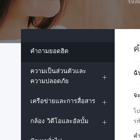
รหัส
ค
คำถามยอดฮิต
ความเป็นส่วนตัวและ
ฉั
ความปลอดภัย
จะ
เครือข่ายและการสื่อสาร
ไปท
กล้อง วิดีโอและอัลบั้ม
รห
คำ