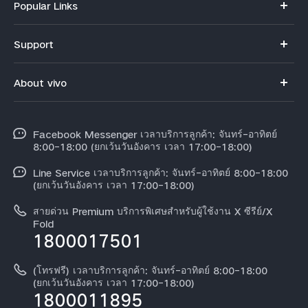
Popular Links
V70
Support
X300 Pro
คำถามที่พบบ่อย
About vivo
X300
ศูนย์บริการ
ข้อมูล
V60 Lite
Funtouch OS
Facebook Messenger เวลาบริการลูกค้า: จันทร์-อาทิตย์
ข้อมูลข่าว
Y31 5G
8:00-18:00 (ยกเว้นวันอังคาร เวลา 17:00-18:00)
อัพเดทระบบ
สมัครงานที่ vivo
Line Service เวลาบริการลูกค้า: จันทร์-อาทิตย์ 8:00-18:00
สอบถามเกี่ยวกับราคาอะไหล่
(ยกเว้นวันอังคาร เวลา 17:00-18:00)
ข้อกฏหมาย
การตรวจยืนยันหมายเลข IMEI
สายด่วน Premium บริการพิเศษสำหรับผู้ใช้งาน X ซีรีย์/X
เกี่ยวกับเรา
Fold
1800017501
คำแนะนำเกี่ยวกับบัตรรับประกันของ vivo
ศูนย์ความเป็นส่วนตัวของวีโว่
ดาวน์โหลด LUTs สำหรับการคืนค่า Log
(โทรฟรี) เวลาบริการลูกค้า: จันทร์-อาทิตย์ 8:00-18:00
ความยั่งยืน
(ยกเว้นวันอังคาร เวลา 17:00-18:00)
1800011895