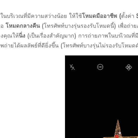
.
ในบริเวณที่มีความสว่างน้อย
ให้ใช้
โหมดมืออาชีพ
(
ตั้งค่า
S
ือ
โหมดกลางคืน
(
โทรศัพท์บางรุ่นรองรับโหมดนี้
)
เพื่อถ่า
งคุณให้
นิ่ง
(
เป็นเรื่องสำคัญมาก
) การถ่ายภาพในบรเิวณที
พถ่ายได้ผลลัพธ์ที่ดียิ่งขึ้น
(
โทรศัพท์บางรุ่นไม่รองรับโหมดด