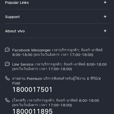
Popular Links
V70
Support
X300 Pro
คำถามที่พบบ่อย
About vivo
X300
ศูนย์บริการ
ข้อมูล
V60 Lite
Funtouch OS
Facebook Messenger เวลาบริการลูกค้า: จันทร์-อาทิตย์
ข้อมูลข่าว
Y31 5G
8:00-18:00 (ยกเว้นวันอังคาร เวลา 17:00-18:00)
อัพเดทระบบ
สมัครงานที่ vivo
Line Service เวลาบริการลูกค้า: จันทร์-อาทิตย์ 8:00-18:00
สอบถามเกี่ยวกับราคาอะไหล่
(ยกเว้นวันอังคาร เวลา 17:00-18:00)
ข้อกฏหมาย
การตรวจยืนยันหมายเลข IMEI
สายด่วน Premium บริการพิเศษสำหรับผู้ใช้งาน X ซีรีย์/X
เกี่ยวกับเรา
Fold
1800017501
คำแนะนำเกี่ยวกับบัตรรับประกันของ vivo
ศูนย์ความเป็นส่วนตัวของวีโว่
ดาวน์โหลด LUTs สำหรับการคืนค่า Log
(โทรฟรี) เวลาบริการลูกค้า: จันทร์-อาทิตย์ 8:00-18:00
ความยั่งยืน
(ยกเว้นวันอังคาร เวลา 17:00-18:00)
1800011895