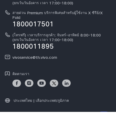
สอบถามเกี่ยวกับราคาอะไหล่
(ยกเว้นวันอังคาร เวลา 17:00-18:00)
ข้อกฏหมาย
การตรวจยืนยันหมายเลข IMEI
สายด่วน Premium บริการพิเศษสำหรับผู้ใช้งาน X ซีรีย์/X
เกี่ยวกับเรา
Fold
1800017501
คำแนะนำเกี่ยวกับบัตรรับประกันของ vivo
ศูนย์ความเป็นส่วนตัวของวีโว่
ดาวน์โหลด LUTs สำหรับการคืนค่า Log
(โทรฟรี) เวลาบริการลูกค้า: จันทร์-อาทิตย์ 8:00-18:00
ความยั่งยืน
(ยกเว้นวันอังคาร เวลา 17:00-18:00)
1800011895
vivoservice@th.vivo.com
ติดตามเรา
ประเทศไทย | เลือกประเทศ/ภูมิภาค