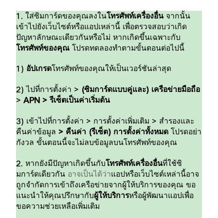
1.
ใส่ซิมการ์ดของคุณลงใน
โทรศัพท์เครื่องอื่น
จากนั้น
เข้าไปยังเว็บไซต์หรือแอปเหล่านี้
เพื่อตรวจสอบว่าเกิด
ปัญหาลักษณะเดียวกันหรือไม่
หากเกิดขึ้นเฉพาะกับ
โทรศัพท์ของคุณ
โปรดทดลองทำตามขั้นตอนต่อไปนี้
ประเทศไทย | เลือกประเทศ/ภูมิภาค
1)
อัปเกรด
โทรศัพท์ของคุณให้เป็นเวอร์ชันล่าสุด
2)
ไปที่
การตั้งค่า
>
(
ซิมการ์ดแบบคู่และ
)
เครือข่ายมือถือ
>
APN >
รีเซ็ตเป็นค่าเริ่มต้น
3)
เข้าไปที่
การตั้งค่า
>
การตั้งค่าเพิ่มเติม
>
สำรองและ
คืนค่าข้อมูล
>
คืนค่า
(
รีเซ็ต
)
การตั้งค่าทั้งหมด
โปรด
อย่า
กังวล
ขั้นตอนนี้จะไม่ลบข้อมูลบนโทรศัพท์ของคุณ
2.
หากยังมีปัญหาเกิดขึ้นกับ
โทรศัพท์เครื่องอื่น
ที่ใช้ซิ
มการ์ดเดียวกัน
อาจเป็นได้ว่า
แอปหรือเว็บไซต์เหล่านี้อาจ
ถูกจำกัดการเข้าถึงเครือข่ายจากผู้ให้บริการของคุณ
ขอ
แนะนำให้คุณปรึกษากับ
ผู้ให้บริการ
หรือผู้พัฒนาแอปเพื่อ
ขอความช่วยเหลือเพิ่มเติม