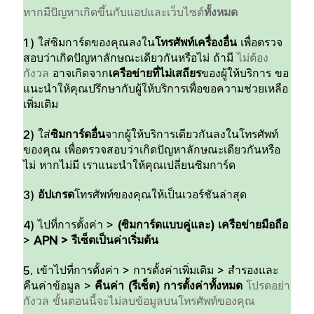
หากมีปัญหาเกิดขึ้นกับแอปและเว็บไซต์
ทั้งหมด
1)
ใส่ซิมการ์ดของคุณลงใน
โทรศัพท์เครื่องอื่น
เพื่อตรวจ
สอบว่าเกิดปัญหาลักษณะเดียวกันหรือไม่
ถ้ามี
ไม่ต้อง
กังวล
อาจเกิดจาก
เครือข่ายที่ไม่เสถียร
ของผู้ให้บริการ
ขอ
แนะนำให้คุณปรึกษากับผู้ให้บริการ
เพื่อขอความช่วยเหลือ
เพิ่มเติม
2)
ใส่
ซิมการ์ดอื่น
จากผู้ให้บริการเดียวกันลงในโทรศัพท์
ของคุณ
เพื่อตรวจสอบว่าเกิดปัญหาลักษณะเดียวกันหรือ
ไม่
หากไม่มี
เราแนะนำให้คุณเปลี่ยนซิมการ์ด
3)
อัปเกรด
โทรศัพท์ของคุณให้เป็นเวอร์ชันล่าสุด
4)
ไปที่
การตั้งค่า
>
(
ซิมการ์ดแบบคู่และ
)
เครือข่ายมือถือ
>
APN >
รีเซ็ตเป็นค่าเริ่มต้น
5.
เข้าไปที่
การตั้งค่า
>
การตั้งค่าเพิ่มเติม
>
สำรองและ
คืนค่าข้อมูล
>
คืนค่า
(
รีเซ็ต
)
การตั้งค่าทั้งหมด
โปรดอย่า
กังวล ขั้นตอนนี้จะไม่ลบข้อมูลบนโทรศัพท์ของคุณ