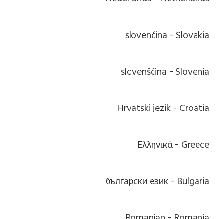
slovenčina
Slovakia -
slovenščina
Slovenia -
Hrvatski jezik
Croatia -
Ελληνικά
Greece -
български език
Bulgaria -
Romanian
Romania -