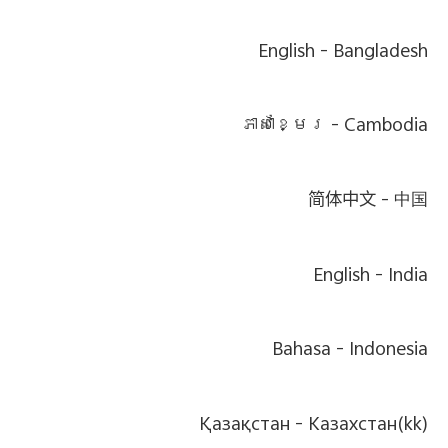
English
Bangladesh -
ភាសាខ្មែរ
Cambodia -
简体中文
中国 -
English
India -
Bahasa
Indonesia -
Қазақстан
Казахстан(kk) -