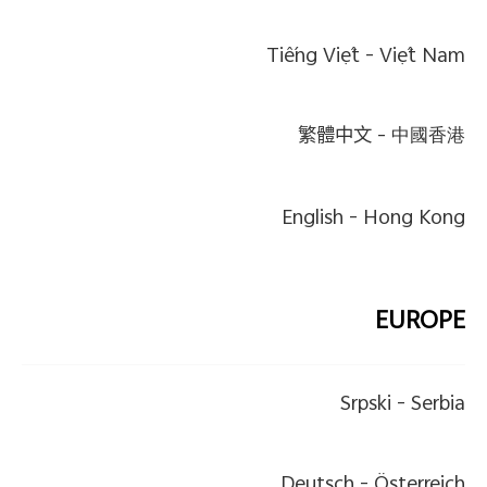
Tiếng Việt
Việt Nam -
繁體中文
中國香港 -
English
Hong Kong -
EUROPE
Srpski
Serbia -
Deutsch
Österreich -