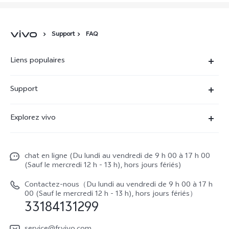
Support
FAQ
Liens populaires
X90 Pro
Support
V29 Lite 5G
FAQs
Explorez vivo
V23 5G
Funtouch OS
À propos de vivo
Y16
Centre de services
chat en ligne (Du lundi au vendredi de 9 h 00 à 17 h 00
La vie chez vivo
Y22s
(Sauf le mercredi 12 h - 13 h), hors jours fériés)
Authentification IMEI
vivo netiquette
Y35
Contactez-nous（Du lundi au vendredi de 9 h 00 à 17 h
Prix des réparations hors garantie
00 (Sauf le mercredi 12 h - 13 h), hors jours fériés）
About Us
33184131299
Demande de retour en réparation-ICP
Mentions légales